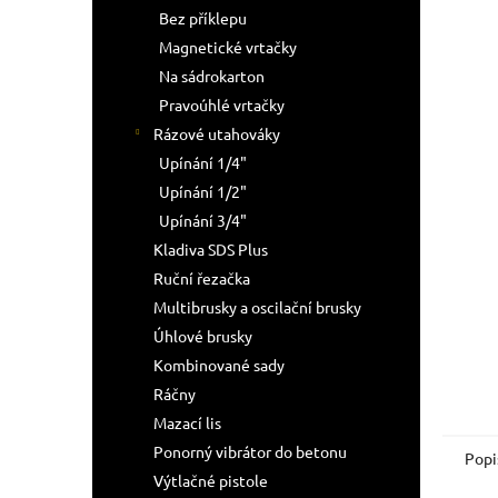
n
Bez příklepu
e
Magnetické vrtačky
l
Na sádrokarton
Pravoúhlé vrtačky
Rázové utahováky
Upínání 1/4"
Upínání 1/2"
Upínání 3/4"
Kladiva SDS Plus
Ruční řezačka
Multibrusky a oscilační brusky
Úhlové brusky
Kombinované sady
Ráčny
Mazací lis
Ponorný vibrátor do betonu
Popi
Výtlačné pistole