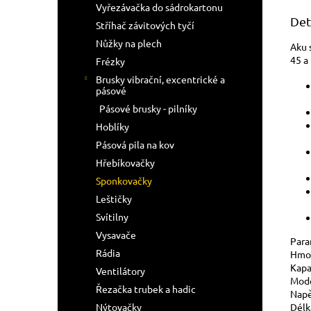
Vyřezávačka do sádrokartonu
Det
Stříhač závitových tyčí
Nůžky na plech
Aku 
45 a
Frézky
Brusky vibrační, excentrické a
pásové
Pásové brusky - pilníky
Hoblíky
Pásová pila na kov
Hřebíkovačky
Sponkovačky
Leštičky
Svítilny
Vysavače
Para
Rádia
Hmo
Kapa
Ventilátory
Mod
Řezačka trubek a hadic
Napě
Délk
Nýtovačky