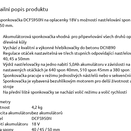
ailní popis produktu
sponkovačka DCFS950N na oplacenky 18V
s možností nastřelování spon
 50 mm.
Akumulátorová sponkovačka vhodná pro připevňování všech druhů op
dřevěné kůly
Vychází z kvalitní a výkonné hřebíkovačky do betonu DCN890
Regulace otáček nastavitelná ve třech stupních odpovídající nastřelo
40, 45 a 50mm
Výdrž nastřelovačky na jedno nabití 5,0Ah akumulátoru v závislosti na
nastavených otáčkách je 640 spon 40mm, 510 spon 45mm a 380 spo
Sponkovačka pracuje v režimu jednoslivých nástřelů nebo v sekvenčn
Sponkovačka je vybavená bezuhlíkovým motorem pro delší životnost 
stroje
Na přední liště sponkovačky se nachází volič režimu a volič rychlostí
metry
tnost
4,2 kg
cita akumulátoru
bez akumulátorů
el
DCFS950N
tí akumulátoru
18 V
a spony
40 / 45 / 50 mm