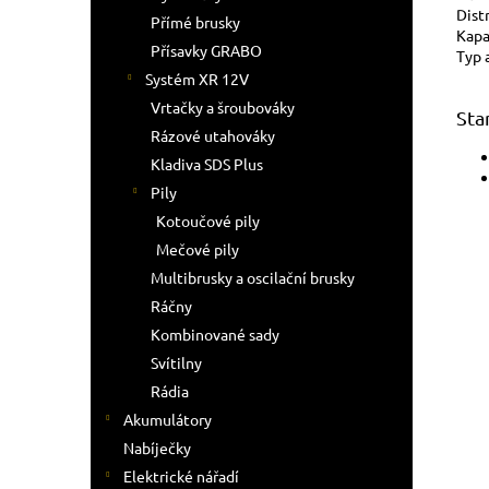
Dist
Přímé brusky
Kapa
Přísavky GRABO
Typ 
Systém XR 12V
Vrtačky a šroubováky
Sta
Rázové utahováky
Kladiva SDS Plus
Pily
Kotoučové pily
Mečové pily
Multibrusky a oscilační brusky
Ráčny
Kombinované sady
Svítilny
Rádia
Akumulátory
Nabíječky
Elektrické nářadí