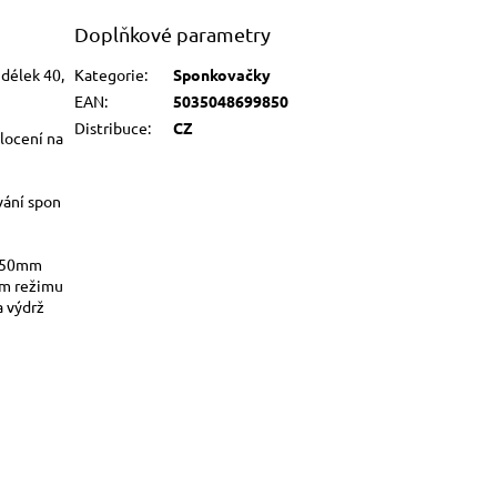
Doplňkové parametry
 délek 40,
Kategorie
:
Sponkovačky
EAN
:
5035048699850
Distribuce
:
CZ
locení na
vání spon
n 50mm
ím režimu
a výdrž