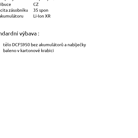
ribuce
CZ
cita zásobníku
35 spon
akumulátoru
Li-Ion XR
ndardní výbava :
tělo DCFS950 bez akumulátorů a nabíječky
baleno v kartonové krabici