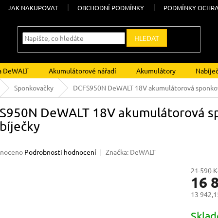
JAK NAKUPOVAT
OBCHODNÍ PODMÍNKY
PODMÍNKY OCHRA
HLEDAT
ka DeWALT
Akumulátorové nářadí
Akumulátory
Nabíje
Sponkovačky
DCFS950N DeWALT 18V akumulátorová sponkova
S950N DeWALT 18V akumulátorová sp
bíječky
né
noceno
Podrobnosti hodnocení
Značka:
DeWALT
ení
u
21 590 K
16 
13 942,1
Měrná
Skla
ek.
cena: