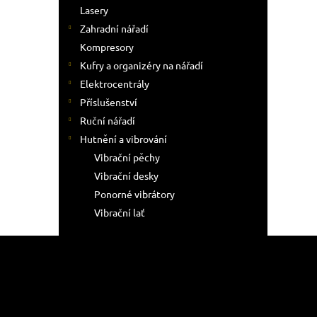
Lasery
Zahradní nářadí
Kompresory
Kufry a organizéry na nářadí
Elektrocentrály
Příslušenství
Ruční nářadí
Hutnění a vibrování
Vibrační pěchy
Vibrační desky
Ponorné vibrátory
Vibrační lať
Z
á
p
a
t
Informac