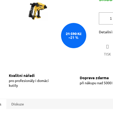
Detailní
21 590 Kč
–21 %
TISK
Kvalitní nářadí
Doprava zdarma
pro profesionály i domácí
při nákupu nad 5000
kutily
s
Diskuze