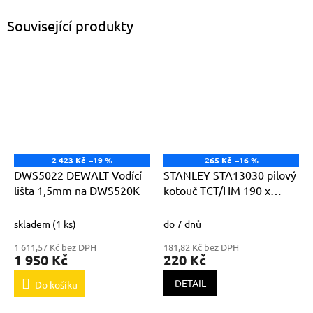
Související produkty
2 423 Kč
–19 %
265 Kč
–16 %
DWS5022 DEWALT Vodící
STANLEY STA13030 pilový
lišta 1,5mm na DWS520K
kotouč TCT/HM 190 x
30mm ; 20zubů pro
podélné řezy
skladem
(1 ks)
do 7 dnů
1 611,57 Kč bez DPH
181,82 Kč bez DPH
1 950 Kč
220 Kč
DETAIL
Do košíku