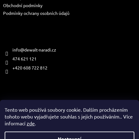
Obchodní podmínky
Podmínky ochrany osobních údajů
Kontakt
info
@
dewalt-naradi.cz
474 621 121
+420 608 722 812
Přijímáme online platby
Tento web používá soubory cookie. Dalším procházením
tohoto webu vyjadřujete souhlas s jejich používáním.. Více
informací
zde
.
Vytvořil Shoptet
Nastavení