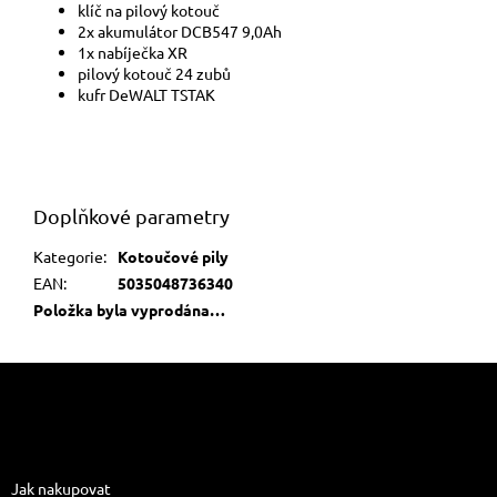
klíč na pilový kotouč
2x akumulátor DCB547 9,0Ah
1x nabíječka XR
pilový kotouč 24 zubů
kufr DeWALT TSTAK
Doplňkové parametry
Kategorie
:
Kotoučové pily
EAN
:
5035048736340
Položka byla vyprodána…
Z
á
p
a
Informace pro vás
t
Jak nakupovat
í