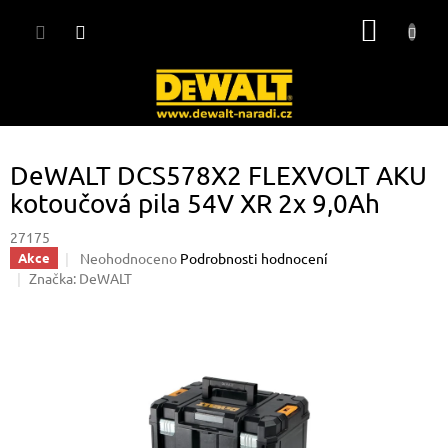
Přejít
NÁKUP
na
obsah
KOŠÍK
DeWALT DCS578X2 FLEXVOLT AKU
kotoučová pila 54V XR 2x 9,0Ah
27175
Průměrné
Neohodnoceno
Podrobnosti hodnocení
Akce
hodnocení
Značka:
DeWALT
produktu
je
0,0
z
5
hvězdiček.