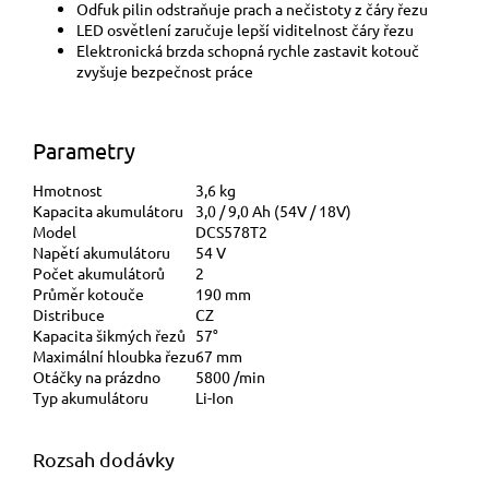
Odfuk pilin odstraňuje prach a nečistoty z čáry řezu
LED osvětlení zaručuje lepší viditelnost čáry řezu
Elektronická brzda schopná rychle zastavit kotouč
zvyšuje bezpečnost práce
Parametry
Hmotnost
3,6 kg
Kapacita akumulátoru
3,0 / 9,0 Ah (54V / 18V)
Model
DCS578T2
Napětí akumulátoru
54 V
Počet akumulátorů
2
Průměr kotouče
190 mm
Distribuce
CZ
Kapacita šikmých řezů
57°
Maximální hloubka řezu
67 mm
Otáčky na prázdno
5800 /min
Typ akumulátoru
Li-Ion
Rozsah dodávky