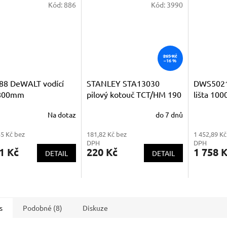
Kód:
886
Kód:
3990
265 Kč
–16 %
88 DeWALT vodící
STANLEY STA13030
DWS5021
 800mm
pilový kotouč TCT/HM 190
lišta 10
x 30mm ; 20zubů pro
DWS520
Na dotaz
do 7 dnů
podélné řezy
55 Kč bez
181,82 Kč bez
1 452,89 Kč
DPH
DPH
1 Kč
220 Kč
1 758 
DETAIL
DETAIL
s
Podobné (8)
Diskuze