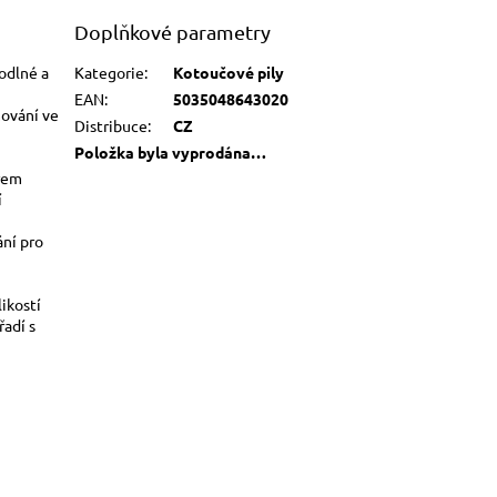
Doplňkové parametry
odlné a
Kategorie
:
Kotoučové pily
EAN
:
5035048643020
mování ve
Distribuce
:
CZ
Položka byla vyprodána…
ěrem
í
ání pro
ikostí
adí s