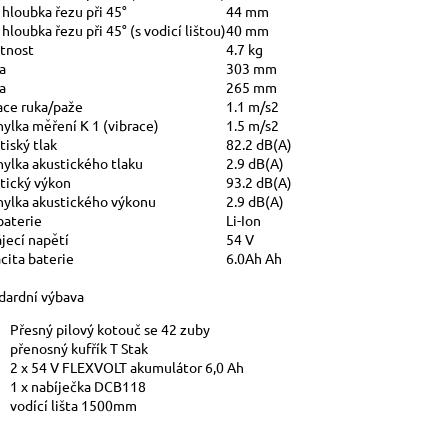
 hloubka řezu při 45°
44 mm
hloubka řezu při 45° (s vodicí lištou)
40 mm
tnost
4.7 kg
a
303 mm
a
265 mm
ace ruka/paže
1.1 m/s2
ylka měření K 1 (vibrace)
1.5 m/s2
tiský tlak
82.2 dB(A)
ylka akustického tlaku
2.9 dB(A)
tický výkon
93.2 dB(A)
ylka akustického výkonu
2.9 dB(A)
baterie
Li-Ion
jecí napětí
54 V
cita baterie
6.0Ah Ah
dardní výbava
Přesný pilový kotouč se 42 zuby
přenosný kufřík T Stak
2 x 54 V FLEXVOLT akumulátor 6,0 Ah
1 x nabíječka DCB118
vodící lišta 1500mm