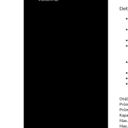
Det
Otáč
Prům
Prům
Kapa
Max.
Max. 