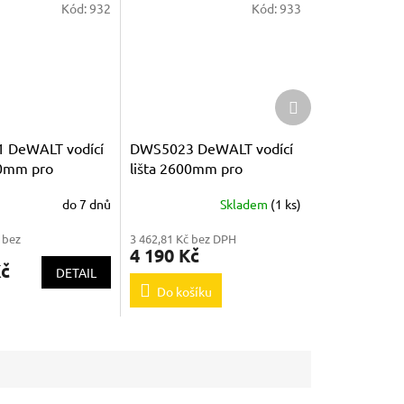
Kód:
932
Kód:
933
Další
produkt
 DeWALT vodící
DWS5023 DeWALT vodící
00mm pro
lišta 2600mm pro
K
DWS520K
do 7 dnů
Skladem
(1 ks)
 bez
3 462,81 Kč bez DPH
4 190 Kč
Kč
DETAIL
Do košíku