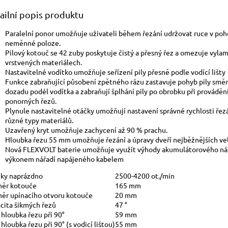
ailní popis produktu
Paralelní ponor umožňuje uživateli během řezání udržovat ruce v poh
neměnné poloze.
Pilový kotouč se 42 zuby poskytuje čistý a přesný řez a omezuje vyla
vrstvených materiálech.
Nastavitelné vodítko umožňuje seřízení pily přesně podle vodící lišty
Funkce zabraňující působení zpětného rázu zastavuje pohyb pily sm
dozadu podél vodítka a zabraňují šplhání pily po obrobku při prováděn
ponorných řezů.
Plynule nastavitelné otáčky umožňují nastavení správné rychlosti řez
různé typy materiálů.
Uzavřený kryt umožňuje zachycení až 90 % prachu.
Hloubka řezu 55 mm umožňuje řezání a úpravy dveří nejběžnějších vel
Nová FLEXVOLT baterie umožňuje využít výhody akumulátorového nář
výkonem nářadí napájeného kabelem
ky naprázdno
2500-4200 ot./min
ěr kotouče
165 mm
ěr upínacího otvoru kotouče
20 mm
cita šikmých řezů
47 °
 hloubka řezu při 90°
59 mm
hloubka řezu při 90° (s vodicí lištou)
55 mm