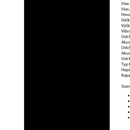
Max.
Max. 
Hmo
Délk
Výšk
Vibr
Odch
Akus
Odch
Akus
Odch
Typ 
Napá
Kapa
Stan