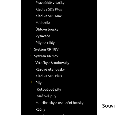
a
Pravoúhlé vrtačky
hvězdič
n
Kladiva SDS Plus
e
Kladiva SDS Max
l
Míchadla
Úhlové brusky
Vysavače
Pily na cihly
Systém XR 18V
Systém XR 12V
Vrtačky a šroubováky
Rázové utahováky
Kladiva SDS Plus
Pily
Kotoučové pily
Mečové pily
Multibrusky a oscilační brusky
Souvi
Ráčny