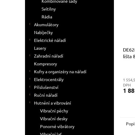
Kombinované sady
Svítilny
Rádia
Akumulátory
Nabíječky
Elektrické nářadí
Lasery
DE62
lišta
Zahradní nářadí
Kompresory
Kufry a organizéry na nářadí
Elektrocentrály
1 554,
DPH
Příslušenství
1 88
Ruční nářadí
Hutnění a vibrování
Vibrační pěchy
Vibrační desky
Popi
Ponorné vibrátory
Vibrační lať