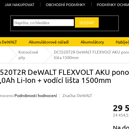
JAK NAKUPOVAT
OBCHODNÍ PODMÍNKY
PODMÍNKY OCHRA
HLEDAT
ka DeWALT
Akumulátorové nářadí
Akumulátory
Nabíje
Kotoučové
DCS520T2R DeWALT FLEXVOLT AKU ponorná 
pily
lišta 1500mm
520T2R DeWALT FLEXVOLT AKU ponorn
,0Ah Li-Ion + vodící lišta 1500mm
né
noceno
Podrobnosti hodnocení
Značka:
DeWALT
ení
29 
u
24 454,5
Měrná
Na do
cena: