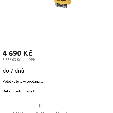
4 690 Kč
3 876,03 Kč bez DPH
Měrná
do 7 dnů
cena:
Položka byla vyprodána…
Detailní informace
ZEPTAT SE
HLÍDAT
SDÍLET