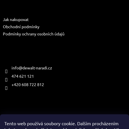
p
a
Informace pro vás
t
Jak nakupovat
í
Obchodní podmínky
Podmínky ochrany osobních údajů
Kontakt
info
@
dewalt-naradi.cz
474 621 121
+420 608 722 812
Přijímáme online platby
Tento web používá soubory cookie. Dalším procházením