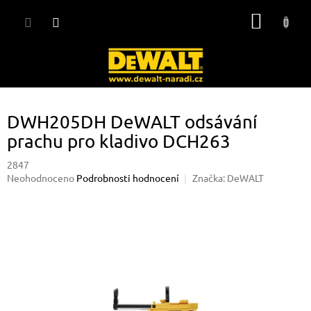
Přejít
NÁKUP
na
obsah
KOŠÍK
DWH205DH DeWALT odsávání
prachu pro kladivo DCH263
2847
Průměrné
Neohodnoceno
Podrobnosti hodnocení
Značka:
DeWALT
hodnocení
produktu
je
0,0
z
5
hvězdiček.