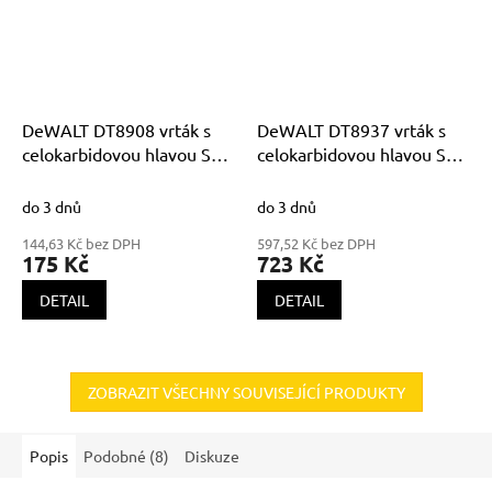
DeWALT DT8908 vrták s
DeWALT DT8937 vrták s
celokarbidovou hlavou SDS
celokarbidovou hlavou SDS
Plus EXTREME XLR
Plus EXTREME XLR
5x160x100mm
12x460x400mm
do 3 dnů
do 3 dnů
144,63 Kč bez DPH
597,52 Kč bez DPH
175 Kč
723 Kč
DETAIL
DETAIL
ZOBRAZIT VŠECHNY SOUVISEJÍCÍ PRODUKTY
Popis
Podobné (8)
Diskuze