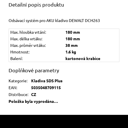
Detailní popis produktu
Odsávací systém pro AKU kladivo DEWALT DCH263
Max. hloubka vrtání:
180 mm
Max. délka vrtáku:
180 mm
Max. průměr vrtáku:
38 mm
Hmotnost:
1.6 kg
Balení:
kartonová krabice
Doplňkové parametry
Kategorie
:
Kladiva SDS Plus
EAN
:
5035048709115
Distribuce
:
CZ
Položka byla vyprodána…
Z
á