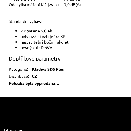
Odchylka měření K 2 (zvuk)
3,0 dB(A)
Standardní výbava
2 x baterie 5,0 Ah
univerzální nabíječka XR
nastavitelná boční rukojeť
pevný kufr DeWALT
Doplňkové parametry
Kategorie
:
Kladiva SDS Plus
Distribuce
:
CZ
Položka byla vyprodána…
Z
á
p
a
Informace pro vás
t
Jak nakupovat