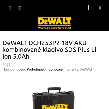
Přejít
NÁKUP
na
obsah
KOŠÍK
DeWALT DCH253P2 18V AKU
kombinované kladivo SDS Plus Li-
Ion 5,0Ah
2095
Průměrné
Neohodnoceno
Podrobnosti hodnocení
Značka:
DeWALT
hodnocení
produktu
je
0,0
z
5
hvězdiček.