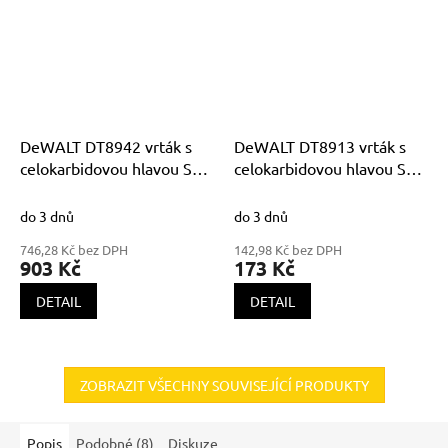
DeWALT DT8942 vrták s
DeWALT DT8913 vrták s
celokarbidovou hlavou SDS
celokarbidovou hlavou SDS
Plus EXTREME XLR
Plus EXTREME XLR
14x460x400mm
6x160x100mm
do 3 dnů
do 3 dnů
746,28 Kč bez DPH
142,98 Kč bez DPH
903 Kč
173 Kč
DETAIL
DETAIL
ZOBRAZIT VŠECHNY SOUVISEJÍCÍ PRODUKTY
Popis
Podobné (8)
Diskuze