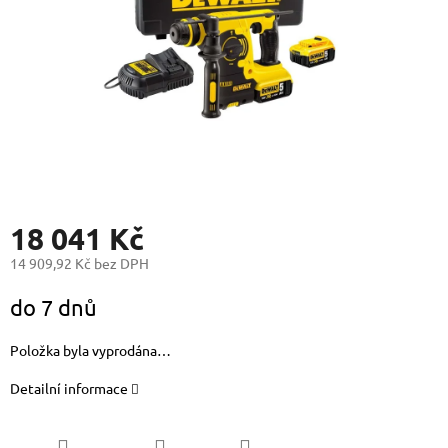
18 041 Kč
14 909,92 Kč bez DPH
Měrná
do 7 dnů
cena:
Položka byla vyprodána…
Detailní informace