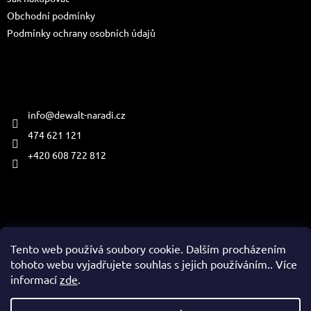
í
Obchodní podmínky
Podmínky ochrany osobních údajů
Kontakt
info
@
dewalt-naradi.cz
474 621 121
+420 608 722 812
Přijímáme online platby
Tento web používá soubory cookie. Dalším procházením
tohoto webu vyjadřujete souhlas s jejich používáním.. Více
informací
zde
.
Vytvořil Shoptet