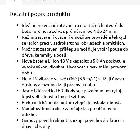
Detailní popis produktu
Ideální pro vrtání kotevních a montážních otvorů do
betonu, cihel a zdiva s průměrem od 4 do 24 mm.
Režim zastavení otáčení umožňuje provádění lehkých
sekacích prací v sádrokartonu, obkladech a omítkách.
Možnost zastavení příklepu umožňuje vrtání pouze do
dřeva, keramiky a oceli.
Nová baterie Li-Ion 18 V s kapacitou 5,0 Ah poskytuje
vysoký výkon, dlouhou životnost a maximální provozní
dobu.
Nejnižší vibrace ve své třídě (6,9 m/s2) snižují únavu
obsluhy a maximalizují pracovní dobu.
Jasné bílé světlo LED diody se zpožděním poskytuje
lepší viditelnost a funkci svítilny.
Elektronická brzda motoru zlepšuje ovladatelnost.
Modulová konstrukce zaručuje bezproblémovou
údržbu.
Gumový povrch rukojeti snižuje povrchové vibrace a
únavu obsluhy