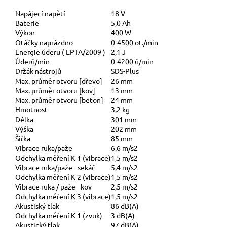
Napájecí napětí
18 V
Baterie
5,0 Ah
Výkon
400 W
Otáčky naprázdno
0-4500 ot./min
Energie úderu ( EPTA/2009 )
2,1 J
Úderů/min
0-4200 ú/min
Držák nástrojů
SDS-Plus
Max. průměr otvoru [dřevo]
26 mm
Max. průměr otvoru [kov]
13 mm
Max. průměr otvoru [beton]
24 mm
Hmotnost
3,2 kg
Délka
301 mm
Výška
202 mm
Šířka
85 mm
Vibrace ruka/paže
6,6 m/s2
Odchylka měření K 1 (vibrace)
1,5 m/s2
Vibrace ruka/paže - sekáč
5,4 m/s2
Odchylka měření K 2 (vibrace)
1,5 m/s2
Vibrace ruka / paže - kov
2,5 m/s2
Odchylka měření K 3 (vibrace)
1,5 m/s2
Akustiský tlak
86 dB(A)
Odchylka měření K 1 (zvuk)
3 dB(A)
Akustický tlak
97 dB(A)