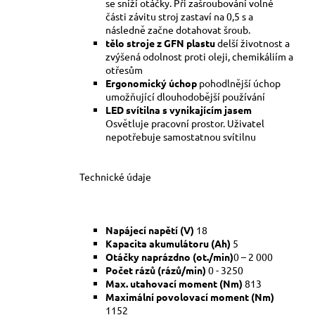
se sníží otáčky. Při zašroubování volné
části závitu stroj zastaví na 0,5 s a
následně začne dotahovat šroub.
tělo stroje z GFN plastu
delší životnost a
zvýšená odolnost proti oleji, chemikáliím a
otřesům
Ergonomický úchop
pohodlnější úchop
umožňující dlouhodobější používání
LED svítilna s vynikajícím jasem
Osvětluje pracovní prostor. Uživatel
nepotřebuje samostatnou svítilnu
Technické údaje
Napájecí napětí (V)
18
Kapacita akumulátoru (Ah)
5
Otáčky naprázdno (ot./min)
0 – 2 000
Počet rázů (rázů/min)
0 - 3250
Max. utahovací moment (Nm)
813
Maximální povolovací moment (Nm)
1152