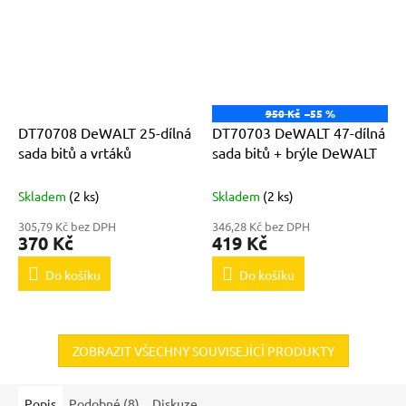
950 Kč
–55 %
DT70708 DeWALT 25-dílná
DT70703 DeWALT 47-dílná
sada bitů a vrtáků
sada bitů + brýle DeWALT
Skladem
(2 ks)
Skladem
(2 ks)
305,79 Kč bez DPH
346,28 Kč bez DPH
370 Kč
419 Kč
Do košíku
Do košíku
ZOBRAZIT VŠECHNY SOUVISEJÍCÍ PRODUKTY
Popis
Podobné (8)
Diskuze