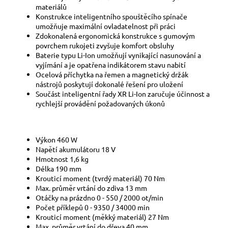
materiálů
Konstrukce inteligentního spouštěcího spínače
umožňuje maximální ovladatelnost při práci
Zdokonalená ergonomická konstrukce s gumovým
povrchem rukojeti zvyšuje komfort obsluhy
Baterie typu Li-Ion umožňují vynikající nasunování a
vyjímání a je opatřena indikátorem stavu nabití
Ocelová příchytka na řemen a magnetický držák
nástrojů poskytují dokonalé řešení pro uložení
Součást inteligentní řady XR Li-Ion zaručuje účinnost a
rychlejší provádění požadovaných úkonů
Výkon 460 W
Napětí akumulátoru 18 V
Hmotnost 1,6 kg
Délka 190 mm
Krouticí moment (tvrdý materiál) 70 Nm
Max. průměr vrtání do zdiva 13 mm
Otáčky na prázdno 0 - 550 / 2000 ot/min
Počet příklepů 0 - 9350 / 34000 min
Krouticí moment (měkký materiál) 27 Nm
Max. průměr vrtání do dřeva 40 mm