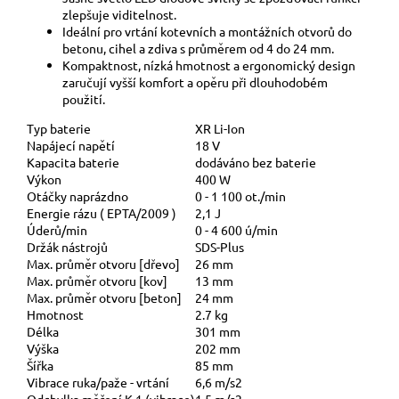
zlepšuje viditelnost.
Ideální pro vrtání kotevních a montážních otvorů do
betonu, cihel a zdiva s průměrem od 4 do 24 mm.
Kompaktnost, nízká hmotnost a ergonomický design
zaručují vyšší komfort a opěru při dlouhodobém
použití.
Typ baterie
XR Li-Ion
Napájecí napětí
18 V
Kapacita baterie
dodáváno bez baterie
Výkon
400 W
Otáčky naprázdno
0 - 1 100 ot./min
Energie rázu ( EPTA/2009 )
2,1 J
Úderů/min
0 - 4 600 ú/min
Držák nástrojů
SDS-Plus
Max. průměr otvoru [dřevo]
26 mm
Max. průměr otvoru [kov]
13 mm
Max. průměr otvoru [beton]
24 mm
Hmotnost
2.7 kg
Délka
301 mm
Výška
202 mm
Šířka
85 mm
Vibrace ruka/paže - vrtání
6,6 m/s2