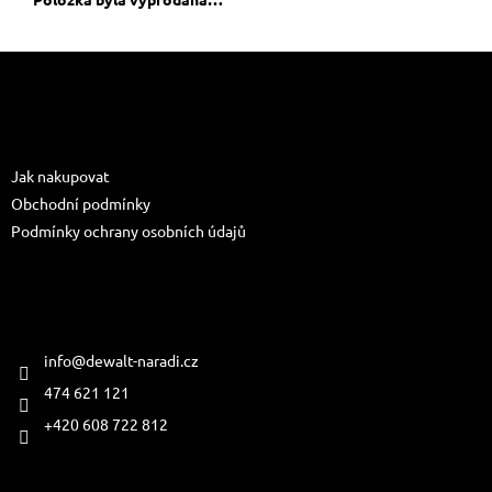
Z
á
p
a
Informace pro vás
t
Jak nakupovat
í
Obchodní podmínky
Podmínky ochrany osobních údajů
Kontakt
info
@
dewalt-naradi.cz
474 621 121
+420 608 722 812