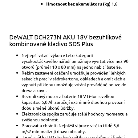
Hmotnost bez akumulátoru (kg)
1,6
DeWALT DCH273N AKU 18V bezuhlíkové
kombinované kladivo SDS Plus
Nejlepší vrtací výkon v této kategorii
vysokootáčkového nářadí umožňuje vyvrtat více než 90
otvorů (průměr 10 x 80 mm) na jedno nabití baterie.
Režim zastavení otáčení umožňuje provádění lehkých
sekacích prací v sádrokartonu, obkladech a omítkách a
vypnutí příklepu umožňuje vrtání prováděné pouze do
dřeva a kovu.
Bezuhlíkový motor a baterie 18 V Li-Ion s velkou
kapacitou 5,0 Ah zaručují extrémně dlouhou provozní
dobu a méně úkonů údržby.
Elektronická spojka zaručuje stálé hodnoty momentu a
zvýšenou odolnost.
Pracovat a chránit: Nejnižší vibrace v této třídě 6,6
m/s2 minimalizují únavu obsluhy.
Jasné světlo LED diodové svítily se zpožďovací funkcí