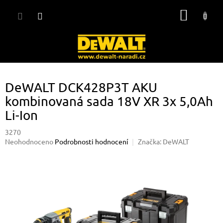
Přejít
NÁKUP
na
obsah
KOŠÍK
DeWALT DCK428P3T AKU
kombinovaná sada 18V XR 3x 5,0Ah
Li-Ion
3270
Průměrné
Neohodnoceno
Podrobnosti hodnocení
Značka:
DeWALT
hodnocení
produktu
je
0,0
z
5
hvězdiček.