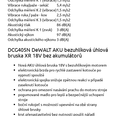
Odchylka měření K 1 (vibrace)
1,5 m/s2
Vibrace ruka/paže - sekáč
5,4 m/s2
Odchylka měření K 2 (vibrace)
1,5 m/s2
Vibrace ruka / paže - kov
2,5 m/s2
Odchylka měření K 3 (vibrace)
1,5 m/s2
Akustiský tlak
86 dB(A)
Odchylka měření K 1 (zvuk)
3 dB(A)
Akustický výkon
97 dB(A)
Odchylka akustického výkonu
3 dB(A)
DCG405N DeWALT AKU bezuhlíková úhlová
bruska XR 18V bez akumulátorů
Nová AKU úhlová bruska 18V s bezuhlíkovým motorem
elektronická brzda pro rychlé zastavení kotouče po
vypnutí spouště
elektronická spojka snižuje zpětnou reakci v případě
zaseknutí kotouče
ochrana pro omezení nasávání prachu do motoru stroje
pogumované madlo pro lepší a bezpečnější uchopení
stroje
boční rukojeť s možností upevnění na obě strany
úhlové brusky
kryt přenastavitelný bez nutnosti použít nářadí