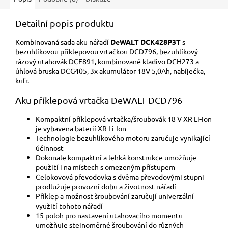
Detailní popis produktu
Kombinovaná sada aku nářadí
DeWALT DCK428P3T
s
bezuhlíkovou příklepovou vrtačkou DCD796, bezuhlíkový
rázový utahovák DCF891, kombinované kladivo DCH273 a
úhlová bruska DCG405, 3x akumulátor 18V 5,0Ah, nabíječka,
kufr.
Aku příklepová vrtačka DeWALT DCD796
Kompaktní příklepová vrtačka/šroubovák 18 V XR Li-Ion
je vybavena baterií XR Li-Ion
Technologie bezuhlíkového motoru zaručuje vynikající
účinnost
Dokonale kompaktní a lehká konstrukce umožňuje
použití i na místech s omezeným přístupem
Celokovová převodovka s dvěma převodovými stupni
prodlužuje provozní dobu a životnost nářadí
Příklep a možnost šroubování zaručují univerzální
využití tohoto nářadí
15 poloh pro nastavení utahovacího momentu
umožňuje stejnoměrné šroubování do různých