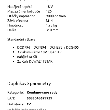
Napájecí napětí
18 V
Max. průměr kotouče
125 mm
Otáčky naprázdno
9000 ot./min
Závit vřetena
M14
Hmotnost
1.75 kg
Délka
310 mm
Standardní výbava
DCD796 + DCF894 + DCH273 + DCG405
3 x akumulátor 18V 5,0Ah XR
nabíječka XR
2x Kufr DeWALT TSTAK
Doplňkové parametry
Kategorie
:
Kombinované sady
EAN
:
5035048679739
Distribuce
:
CZ
Položka byla vyprodána…