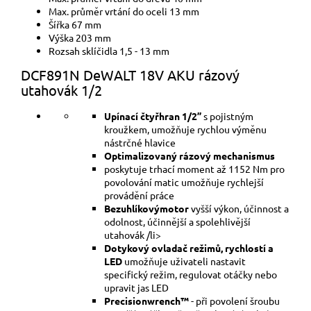
Max. průměr vrtání do oceli 13 mm
Šířka 67 mm
Výška 203 mm
Rozsah sklíčidla 1,5 - 13 mm
DCF891N DeWALT 18V AKU rázový
utahovák 1/2
Upínací čtyřhran 1/2”
s pojistným
kroužkem, umožňuje rychlou výměnu
nástrčné hlavice
Optimalizovaný rázový mechanismus
poskytuje trhací moment až 1152 Nm pro
povolování matic umožňuje rychlejší
provádění práce
Bezuhlíkovýmotor
vyšší výkon, účinnost a
odolnost, účinnější a spolehlivější
utahovák /li>
Dotykový ovladač režimů, rychlostí a
LED
umožňuje uživateli nastavit
specifický režim, regulovat otáčky nebo
upravit jas LED
Precisionwrench™
- při povolení šroubu