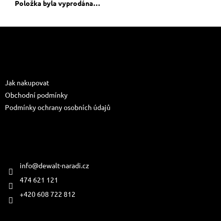
Položka byla vyprodána…
Z
á
p
a
Informace pro vás
t
Jak nakupovat
í
Obchodní podmínky
Podmínky ochrany osobních údajů
Kontakt
info
@
dewalt-naradi.cz
474 621 121
+420 608 722 812