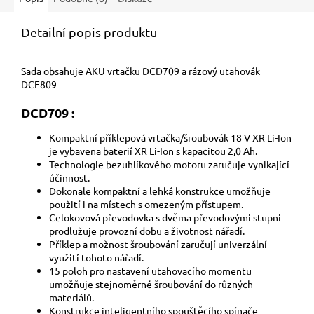
Detailní popis produktu
Sada obsahuje AKU vrtačku DCD709 a rázový utahovák
DCF809
DCD709 :
Kompaktní příklepová vrtačka/šroubovák 18 V XR Li-Ion
je vybavena baterií XR Li-Ion s kapacitou 2,0 Ah.
Technologie bezuhlíkového motoru zaručuje vynikající
účinnost.
Dokonale kompaktní a lehká konstrukce umožňuje
použití i na místech s omezeným přístupem.
Celokovová převodovka s dvěma převodovými stupni
prodlužuje provozní dobu a životnost nářadí.
Příklep a možnost šroubování zaručují univerzální
využití tohoto nářadí.
15 poloh pro nastavení utahovacího momentu
umožňuje stejnoměrné šroubování do různých
materiálů.
Konstrukce inteligentního spouštěcího spínače