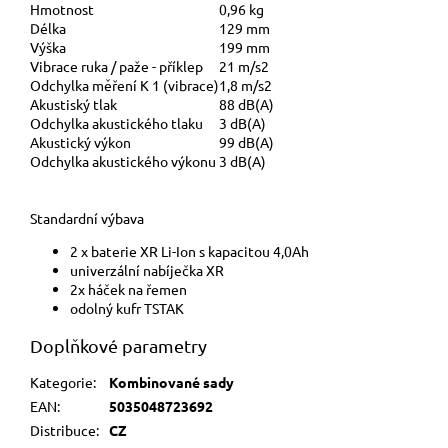
Hmotnost
0,96 kg
Délka
129 mm
Výška
199 mm
Vibrace ruka / paže - příklep
21 m/s2
Odchylka měření K 1 (vibrace)
1,8 m/s2
Akustiský tlak
88 dB(A)
Odchylka akustického tlaku
3 dB(A)
Akustický výkon
99 dB(A)
Odchylka akustického výkonu
3 dB(A)
Standardní výbava
2 x baterie XR Li-Ion s kapacitou 4,0Ah
univerzální nabíječka XR
2x háček na řemen
odolný kufr TSTAK
Doplňkové parametry
Kategorie
:
Kombinované sady
EAN
:
5035048723692
Distribuce
:
CZ