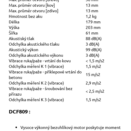
Max. průměr otvoru [kov]
13 mm
Max. průměr otvoru [zdivo]
13 mm
Hmotnost bez aku
1,2 kg
Délka
179 mm
Výška
203 mm
Šířka
61 mm
Akustiský tlak
88 dB(A)
Odchylka akustického tlaku
3 dB(A)
Akustický výkon
99 dB(A)
Odchylka akustického výkonu
3 dB(A)
Vibrace ruka/paže - vrtání do kovu
< 1,5 m/s2
Odchylka měření K 1 (vibrace)
1,5 m/s2
Vibrace ruka/paže - příklepové vrtání do
15 m/s2
betonu
Odchylka měření K 2 (vibrace)
2,9 m/s2
Vibrace ruka/paže - šroubování bez
< 2,5 m/s2
přírazu
Odchylka měření K 3 (vibrace)
1,5 m/s2
DCF809 :
Vysoce výkonný bezuhlíkový motor poskytuje moment