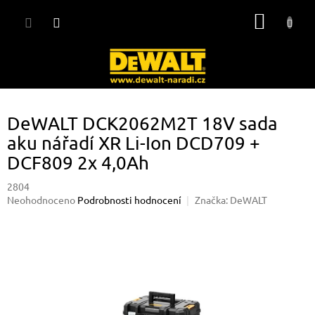
Přejít
NÁKUP
na
obsah
KOŠÍK
DeWALT DCK2062M2T 18V sada
aku nářadí XR Li-Ion DCD709 +
DCF809 2x 4,0Ah
2804
Průměrné
Neohodnoceno
Podrobnosti hodnocení
Značka:
DeWALT
hodnocení
produktu
je
0,0
z
5
hvězdiček.