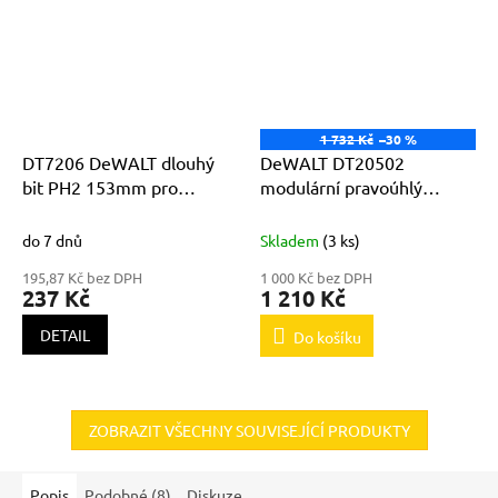
1 732 Kč
–30 %
DT7206 DeWALT dlouhý
DeWALT DT20502
bit PH2 153mm pro
modulární pravoúhlý
DCF620 balení 5ks
nástavec s flexibilním
prodloužením
do 7 dnů
Skladem
(3 ks)
195,87 Kč bez DPH
1 000 Kč bez DPH
237 Kč
1 210 Kč
DETAIL
Do košíku
ZOBRAZIT VŠECHNY SOUVISEJÍCÍ PRODUKTY
Popis
Podobné (8)
Diskuze