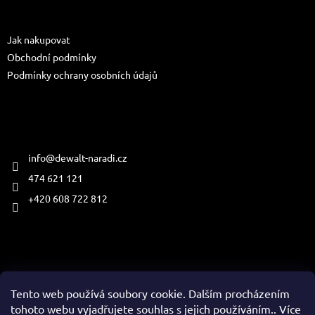
a
Informace pro vás
t
Jak nakupovat
í
Obchodní podmínky
Podmínky ochrany osobních údajů
Kontakt
info
@
dewalt-naradi.cz
474 621 121
+420 608 722 812
Přijímáme online platby
Tento web používá soubory cookie. Dalším procházením
tohoto webu vyjadřujete souhlas s jejich používáním.. Více