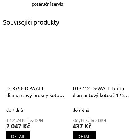
i pozáruční servis
Související produkty
DT3796 DeWALT
DT3712 DeWALT Turbo
diamantový brusný kotouč
diamantový kotouč 125mm
125mm
na řezání betonu a cihel
do 7 dnů
do 7 dnů
1 691,74 Kč bez DPH
361,16 Kč bez DPH
2 047 Kč
437 Kč
DETAIL
DETAIL