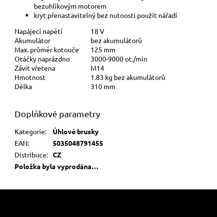
bezuhlíkovým motorem
kryt přenastavitelný bez nutnosti použít nářadí
Napájecí napětí
18 V
Akumulátor
bez akumulátorů
Max. průměr kotouče
125 mm
Otáčky naprázdno
3000-9000 ot./min
Závit vřetena
M14
Hmotnost
1.83 kg bez akumulátorů
Délka
310 mm
Doplňkové parametry
Kategorie
:
Úhlové brusky
EAN
:
5035048791455
Distribuce
:
CZ
Položka byla vyprodána…
Z
á
p