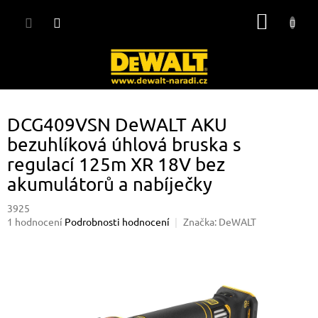
Přejít
NÁKUP
na
obsah
KOŠÍK
DCG409VSN DeWALT AKU
bezuhlíková úhlová bruska s
regulací 125m XR 18V bez
akumulátorů a nabíječky
3925
Průměrné
1 hodnocení
Podrobnosti hodnocení
Značka:
DeWALT
hodnocení
produktu
je
5,0
z
5
hvězdiček.