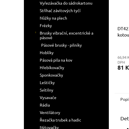
Vyřezávačka do sádrokartonu
Stříhač závitových tyčí
Nůžky na plech
Frézky
DT42
Brusky vibrační, excentrické a
koto
pásové
vypou
Pásové brusky - pilníky
Hoblíky
66,94 
Pásová pila na kov
DPH
81 K
Hřebíkovačky
Sponkovačky
Leštičky
Svítilny
Vysavače
Popi
Rádia
Ventilátory
Det
Řezačka trubek a hadic
Nýtovačky