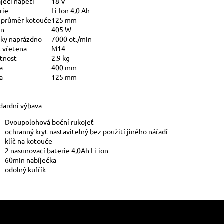
jecí napětí
18 V
rie
Li-Ion 4,0 Ah
 průměr kotouče
125 mm
on
405 W
ky naprázdno
7000 ot./min
t vřetena
M14
tnost
2.9 kg
a
400 mm
a
125 mm
dardní výbava
Dvoupolohová boční rukojeť
ochranný kryt nastavitelný bez použití jiného nářadí
klíč na kotouče
2 nasunovací baterie 4,0Ah Li-ion
60min nabíječka
odolný kufřík