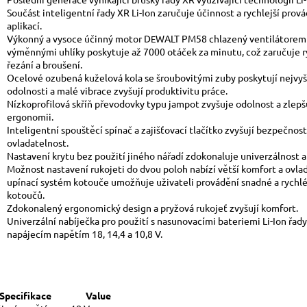
Součást inteligentní řady XR Li-Ion zaručuje účinnost a rychlejší prov
aplikací.
Výkonný a vysoce účinný motor D
WALT PM58 chlazený ventilátorem
E
výměnnými uhlíky poskytuje až 7000 otáček za minutu, což zaručuje r
řezání a broušení.
Ocelové ozubená kuželová kola se šroubovitými zuby poskytují nejvyš
odolnosti a malé vibrace zvyšují produktivitu práce.
Nízkoprofilová skříň převodovky typu jampot zvyšuje odolnost a zlepš
ergonomii.
Inteligentní spouštěcí spínač a zajišťovací tlačítko zvyšují bezpečnost
ovladatelnost.
Nastavení krytu bez použití jiného nářadí zdokonaluje univerzálnost ap
Možnost nastavení rukojeti do dvou poloh nabízí větší komfort a ovla
upínací systém kotouče umožňuje uživateli provádění snadné a rychl
kotoučů.
Zdokonalený ergonomický design a pryžová rukojeť zvyšují komfort.
Univerzální nabíječka pro použití s nasunovacími bateriemi Li-Ion řady
napájecím napětím 18, 14,4 a 10,8 V.
Specifikace
Value