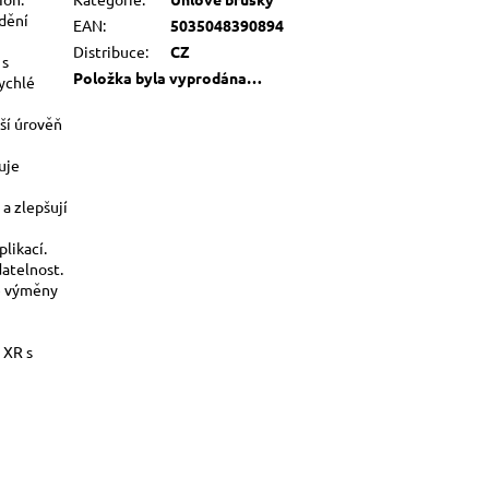
ádění
EAN
:
5035048390894
Distribuce
:
CZ
 s
Položka byla vyprodána…
ychlé
ší úrověň
uje
 a zlepšují
likací.
datelnost.
é výměny
 XR s