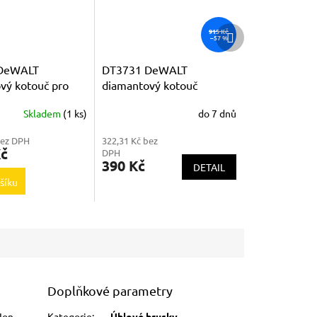
Další
915 Kč
–57 %
produkt
DeWALT
DT3731 DeWALT
vý kotouč pro
diamantový kotouč
 250mm
230mm
Skladem
(1 ks)
do 7 dnů
bez DPH
322,31 Kč bez
Kč
DPH
390 Kč
DETAIL
šíku
Doplňkové parametry
Ion.
Kategorie
:
Úhlové brusky