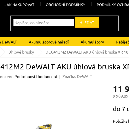
JAK NAKUPOVAT
OBCHODNÍ PODMÍNKY
PODMÍNKY OCHRA
HLEDAT
ka DeWALT
Akumulátorové nářadí
Akumulátory
Nabíje
Úhlové brusky
DCG412M2 DeWALT AKU úhlová bruska XR 18V 
412M2 DeWALT AKU úhlová bruska XR 
né
noceno
Podrobnosti hodnocení
Značka:
DeWALT
ení
11 
u
9 909,09
Měrná
do 7 
cena:
ek.
Položka 