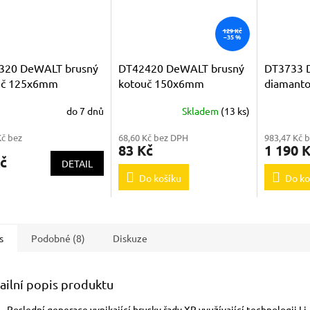
129 Kč
–35 %
320 DeWALT brusný
DT42420 DeWALT brusný
DT3733 
uč 125x6mm
kotouč 150x6mm
diamanto
klý
D24000
do 7 dnů
Skladem
(13 ks)
Kč bez
68,60 Kč bez DPH
983,47 Kč 
83 Kč
1 190 
č
DETAIL
Do košíku
Do ko
s
Podobné (8)
Diskuze
ailní popis produktu
Poslední generace vynikající brusky řady XR využívající technologii Li-