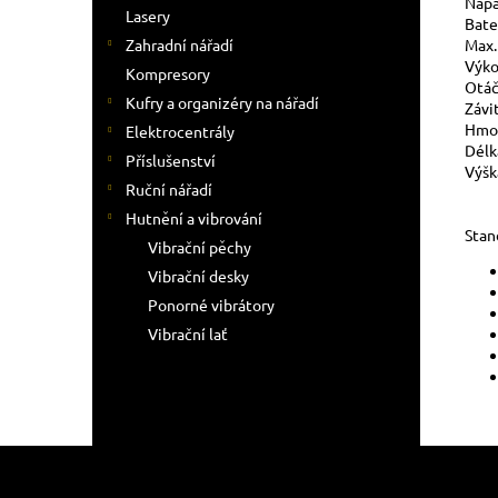
Napá
Lasery
Bate
Max.
Zahradní nářadí
Výk
Kompresory
Otáč
Kufry a organizéry na nářadí
Závi
Hmo
Elektrocentrály
Délk
Příslušenství
Výšk
Ruční nářadí
Hutnění a vibrování
Stan
Vibrační pěchy
Vibrační desky
Ponorné vibrátory
Vibrační lať
Z
á