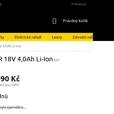
NY OSOBNÍCH ÚDAJŮ
Přihlášení
NÁKUPNÍ
Prázdný košík
KOŠÍK
čky
Elektrické nářadí
Lasery
Zahradní nářadí
Kom
4,0Ah Li-Ion
18V 4,0Ah Li-Ion
847
990 Kč
 Kč bez DPH
dnů
byla vyprodána…