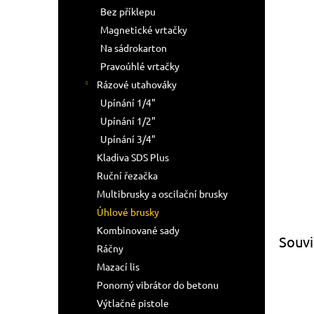
n
Bez příklepu
e
Magnetické vrtačky
l
Na sádrokarton
Pravoúhlé vrtačky
Rázové utahováky
Upínání 1/4"
Upínání 1/2"
Upínání 3/4"
Kladiva SDS Plus
Ruční řezačka
Multibrusky a oscilační brusky
Úhlové brusky
Kombinované sady
Souvi
Ráčny
Mazací lis
Ponorný vibrátor do betonu
Výtlačné pistole