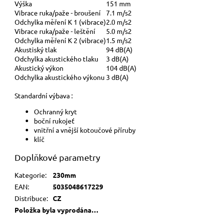
Výška
151 mm
Vibrace ruka/paže - broušení
7.1 m/s2
Odchylka měření K 1 (vibrace)
2.0 m/s2
Vibrace ruka/paže - leštění
5.0 m/s2
Odchylka měření K 2 (vibrace)
1.5 m/s2
Akustiský tlak
94 dB(A)
Odchylka akustického tlaku
3 dB(A)
Akustický výkon
104 dB(A)
Odchylka akustického výkonu
3 dB(A)
Standardní výbava :
Ochranný kryt
boční rukojeť
vnitřní a vnější kotoučové příruby
klíč
Doplňkové parametry
Kategorie
:
230mm
EAN
:
5035048617229
Distribuce
:
CZ
Položka byla vyprodána…