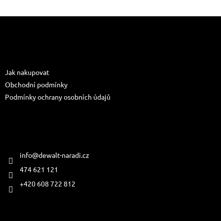
Z
á
p
a
Informace pro vás
t
Jak nakupovat
í
Obchodní podmínky
Podmínky ochrany osobních údajů
Kontakt
info
@
dewalt-naradi.cz
474 621 121
+420 608 722 812