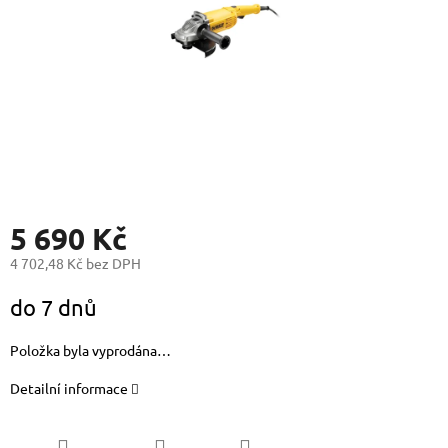
5 690 Kč
4 702,48 Kč bez DPH
Měrná
do 7 dnů
cena:
Položka byla vyprodána…
Detailní informace