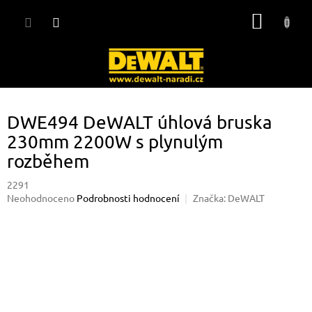
Přejít
NÁKUP
na
obsah
KOŠÍK
DWE494 DeWALT úhlová bruska
230mm 2200W s plynulým
rozběhem
2291
Průměrné
Neohodnoceno
Podrobnosti hodnocení
Značka:
DeWALT
hodnocení
produktu
je
0,0
z
5
hvězdiček.