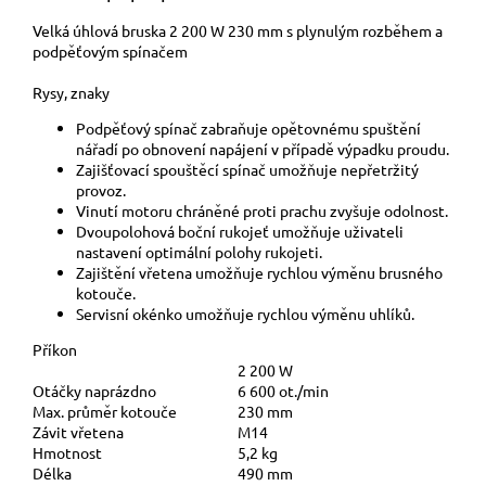
Velká úhlová bruska 2 200 W 230 mm s plynulým rozběhem a
podpěťovým spínačem
Rysy, znaky
Podpěťový spínač zabraňuje opětovnému spuštění
nářadí po obnovení napájení v případě výpadku proudu.
Zajišťovací spouštěcí spínač umožňuje nepřetržitý
provoz.
Vinutí motoru chráněné proti prachu zvyšuje odolnost.
Dvoupolohová boční rukojeť umožňuje uživateli
nastavení optimální polohy rukojeti.
Zajištění vřetena umožňuje rychlou výměnu brusného
kotouče.
Servisní okénko umožňuje rychlou výměnu uhlíků.
Příkon
2 200 W
Otáčky naprázdno
6 600 ot./min
Max. průměr kotouče
230 mm
Závit vřetena
M14
Hmotnost
5,2 kg
Délka
490 mm