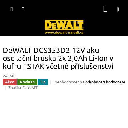
Přejít
NÁKUP
na
obsah
KOŠÍK
DeWALT DCS353D2 12V aku
oscilační bruska 2x 2,0Ah Li-Ion v
kufru TSTAK včetně příslušenství
24850
Průměrné
Neohodnoceno
Podrobnosti hodnocení
Akce
Novinka
Tip
hodnocení
Značka:
DeWALT
produktu
je
0,0
z
5
hvězdiček.