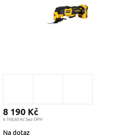
8 190 Kč
6 768,60 Kč bez DPH
Měrná
Na dotaz
cena: