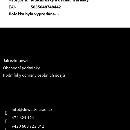
EAN
:
5035048748442
Položka byla vyprodána…
Z
á
p
a
Informace pro vás
t
Jak nakupovat
í
Obchodní podmínky
Podmínky ochrany osobních údajů
Kontakt
info
@
dewalt-naradi.cz
474 621 121
+420 608 722 812