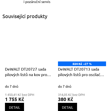
i pozáruční servis
Související produkty
524 Kč
–27 %
DeWALT DT20727 sada
DeWALT DT20713 sada
pilových listů na kov pro
pilových listů pro oscilační
oscilační brusky balení 5ks
brusky 3ks (DT20701,
DT20704, DT20706)
do 7 dnů
do 7 dnů
1 450,41 Kč bez DPH
314,05 Kč bez DPH
1 755 Kč
380 Kč
DETAIL
DETAIL