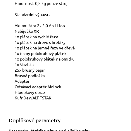
Hmotnost: 0,8 kg pouze stroj
Standardní výbava :
Akumulátor 2x 2,0 Ah Li-Ion
Nabíječka XR
1x plátek na rychlé řezy
1x plátek na dřevo s hřebíky
1x plátek na jemné řezy ve dřevě
1x řezný polokruhový plátek
1x polokruhový plátek na omítku
1x škrabka
25x brusný papír
Brusná podložka
Adaptér
Odsávací adaptér AirLock
Hloubkový doraz
Kufr DeWALT TSTAK
Doplňkové parametry
Kategorie
:
Multibrusky a oscilační brusky