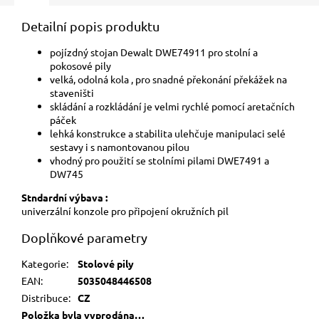
Detailní popis produktu
pojízdný stojan Dewalt
DWE74911
pro stolní a
pokosové pily
velká, odolná kola
, pro snadné překonání překážek
na
staveništi
skládání a rozkládání je velmi rychlé pomocí aretačních
páček
lehká konstrukce
a stabilita ulehčuje manipulaci selé
sestavy i s namontovanou pilou
vhodný pro použití s
e stolními pilami
DWE7491
a
DW745
Stndardní výbava :
univerzální konzole pro připojení okružních pil
Doplňkové parametry
Kategorie
:
Stolové pily
EAN
:
5035048446508
Distribuce
:
CZ
Položka byla vyprodána…