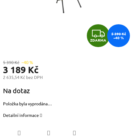
Z
5 390 Kč
–40 %
ZDARMA
D
A
5 390 Kč
–40 %
3 189 Kč
R
2 635,54 Kč bez DPH
M
Měrná
Na dotaz
cena:
A
Položka byla vyprodána…
Detailní informace