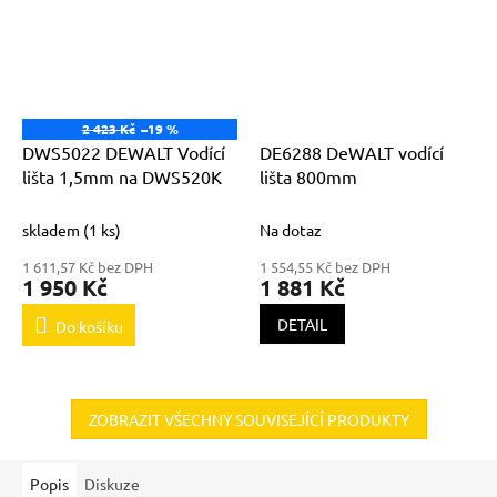
2 423 Kč
–19 %
DWS5022 DEWALT Vodící
DE6288 DeWALT vodící
lišta 1,5mm na DWS520K
lišta 800mm
skladem
(1 ks)
Na dotaz
1 611,57 Kč bez DPH
1 554,55 Kč bez DPH
1 950 Kč
1 881 Kč
DETAIL
Do košíku
ZOBRAZIT VŠECHNY SOUVISEJÍCÍ PRODUKTY
Popis
Diskuze