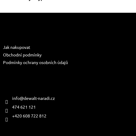
Z
á
p
a
Informace pro vás
t
Jak nakupovat
í
Obchodní podmínky
Podmínky ochrany osobních údajů
Kontakt
info
@
dewalt-naradi.cz
474 621 121
+420 608 722 812