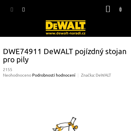
Přejít
NÁKUP
na
obsah
KOŠÍK
DWE74911 DeWALT pojízdný stojan
pro pily
2155
Průměrné
Neohodnoceno
Podrobnosti hodnocení
Značka:
DeWALT
hodnocení
produktu
je
0,0
z
5
hvězdiček.