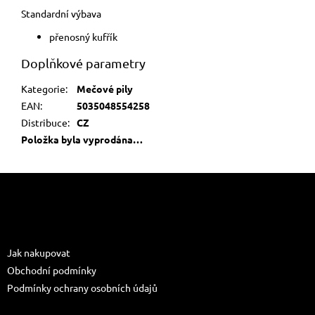
Standardní výbava
přenosný kufřík
Doplňkové parametry
Kategorie
:
Mečové pily
EAN
:
5035048554258
Distribuce
:
CZ
Položka byla vyprodána…
Z
á
p
a
Informace pro vás
t
Jak nakupovat
í
Obchodní podmínky
Podmínky ochrany osobních údajů