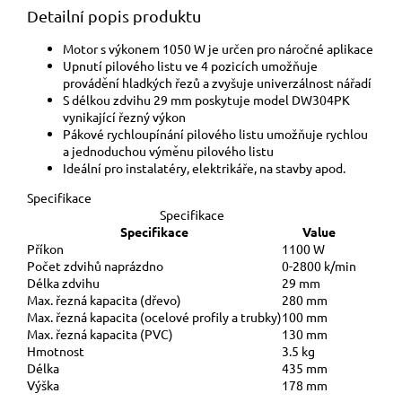
Detailní popis produktu
Motor s výkonem 1050 W je určen pro náročné aplikace
Upnutí pilového listu ve 4 pozicích umožňuje
provádění hladkých řezů a zvyšuje univerzálnost nářadí
S délkou zdvihu 29 mm poskytuje model DW304PK
vynikající řezný výkon
Pákové rychloupínání pilového listu umožňuje rychlou
a jednoduchou výměnu pilového listu
Ideální pro instalatéry, elektrikáře, na stavby apod.
Specifikace
Specifikace
Specifikace
Value
Příkon
1100 W
Počet zdvihů naprázdno
0-2800 k/min
Délka zdvihu
29 mm
Max. řezná kapacita (dřevo)
280 mm
Max. řezná kapacita (ocelové profily a trubky)
100 mm
Max. řezná kapacita (PVC)
130 mm
Hmotnost
3.5 kg
Délka
435 mm
Výška
178 mm