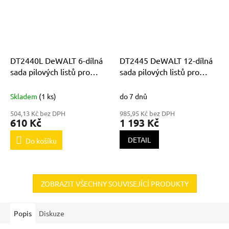
DT2440L DeWALT 6-dílná
DT2445 DeWALT 12-dílná
sada pilových listů pro
sada pilových listů pro
mečové pily
mečové pily
Skladem
(1 ks)
do 7 dnů
504,13 Kč bez DPH
985,95 Kč bez DPH
610 Kč
1 193 Kč
DETAIL
Do košíku
ZOBRAZIT VŠECHNY SOUVISEJÍCÍ PRODUKTY
Popis
Diskuze