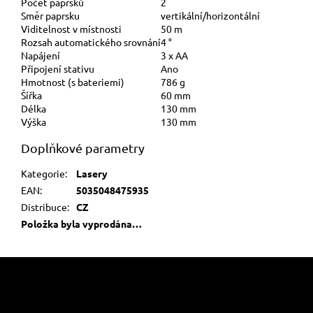
Počet paprsků
2
Směr paprsku
vertikální/horizontální
Viditelnost v místnosti
50 m
Rozsah automatického srovnání
4 °
Napájení
3 x AA
Připojení stativu
Ano
Hmotnost (s bateriemi)
786 g
Šířka
60 mm
Délka
130 mm
Výška
130 mm
Doplňkové parametry
Kategorie
:
Lasery
EAN
:
5035048475935
Distribuce
:
CZ
Položka byla vyprodána…
Z
á
p
a
Informace pro vás