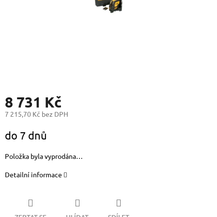
8 731 Kč
7 215,70 Kč bez DPH
Měrná
do 7 dnů
cena:
Položka byla vyprodána…
Detailní informace
ZEPTAT SE
HLÍDAT
SDÍLET