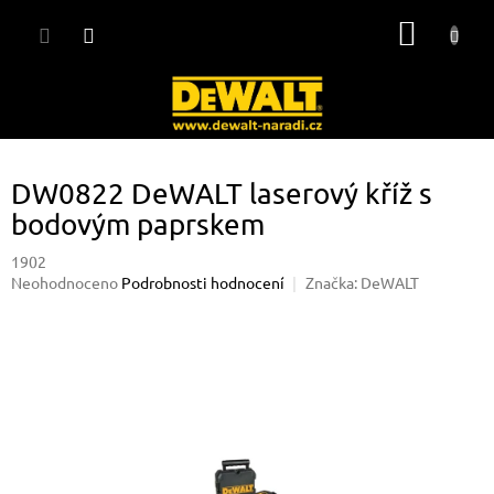
Přejít
NÁKUP
na
obsah
KOŠÍK
DW0822 DeWALT laserový kříž s
bodovým paprskem
1902
Průměrné
Neohodnoceno
Podrobnosti hodnocení
Značka:
DeWALT
hodnocení
produktu
je
0,0
z
5
hvězdiček.