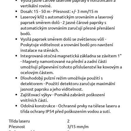
vertikální rovině.
Dosah: 15 - 50 m - Přesnost: +/- 3 mm/15 m
Laserový kříž s automatickým srovnáním a laserový
paprsek směrem dolů - 2 jasné čárové paprsky s
automatickým srovnáním zaručují přesné přenášení
bodů.
Vysílá paprsek směrem dolů se zvětšenou vůlí -
Poskytuje viditelnost a srovnání bodů pro navržení
instalace na stěnách.
Integrovaná otočná magnetická základna se závitem 1"
- Magnety namontované na přední a zadní části
umožňují připevnění tohoto příslušenství ke kovovým a
ocelovým částem.
Dlouhodobý pulzní režim umožňuje použití s
detektorem - Použití detektoru zaručuje maximální
jasnost paprsku a jeho viditelnost.
Zajišťovací výkyv - Pomáhá zabránit poškození
vnitřních částí.
Odolná konstrukce - Ochranné prvky na tělese laseru a
třída ochrany IP54 před poškozením vodou a sutí.
Třída laseru
2
Přesnost
3/15 mm/m