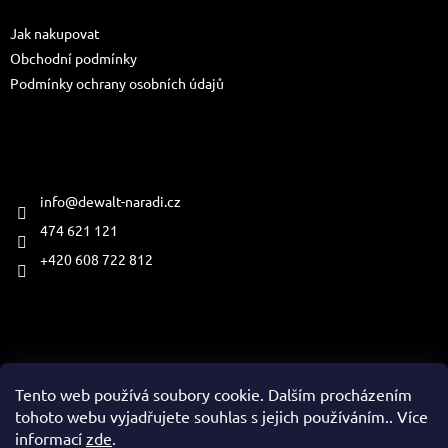
t
Jak nakupovat
í
Obchodní podmínky
Podmínky ochrany osobních údajů
Kontakt
info
@
dewalt-naradi.cz
474 621 121
+420 608 722 812
Přijímáme online platby
Tento web používá soubory cookie. Dalším procházením
tohoto webu vyjadřujete souhlas s jejich používáním.. Více
informací
zde
.