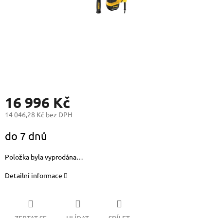
16 996 Kč
14 046,28 Kč bez DPH
Měrná
do 7 dnů
cena:
Položka byla vyprodána…
Detailní informace
ZEPTAT SE
HLÍDAT
SDÍLET