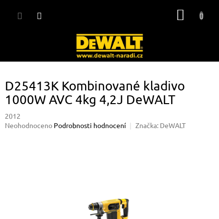
Přejít
NÁKUP
na
obsah
KOŠÍK
D25413K Kombinované kladivo
1000W AVC 4kg 4,2J DeWALT
2012
Průměrné
Neohodnoceno
Podrobnosti hodnocení
Značka:
DeWALT
hodnocení
produktu
je
0,0
z
5
hvězdiček.