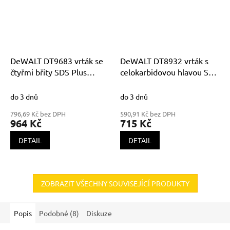
DeWALT DT9683 vrták se
DeWALT DT8932 vrták s
čtyřmi břity SDS Plus
celokarbidovou hlavou SDS
EXTREME 18x450x400mm
Plus EXTREME XLR
10x460x400mm
do 3 dnů
do 3 dnů
796,69 Kč bez DPH
590,91 Kč bez DPH
964 Kč
715 Kč
DETAIL
DETAIL
ZOBRAZIT VŠECHNY SOUVISEJÍCÍ PRODUKTY
Popis
Podobné (8)
Diskuze