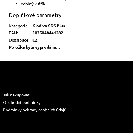
odolný kufřík
Doplňkové parametry
Kategorie
:
Kladiva SDS Plus
EAN
:
5035048441282
Distribuce
:
CZ
Položka byla vyprodána…
Z
á
p
a
Informace pro vás
t
Jak nakupovat
í
Obchodní podmínky
Podmínky ochrany osobních údajů
Kontakt