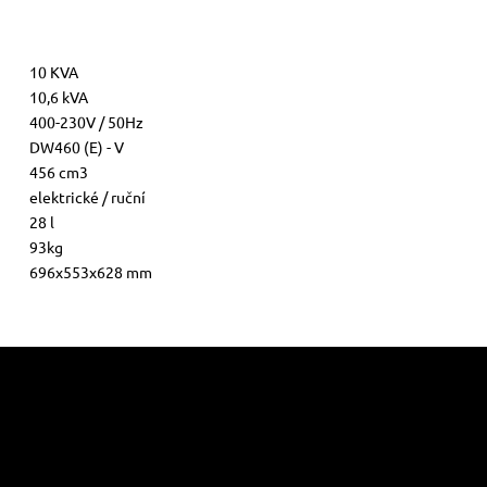
10 KVA
10,6 kVA
400-230V / 50Hz
DW460 (E) - V
456 cm3
elektrické / ruční
28 l
93kg
696x553x628 mm
me online