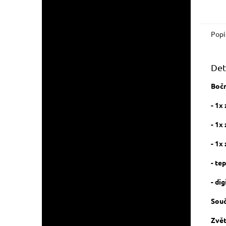
Popi
Det
Bočn
- 1x
- 1x
- 1x
- te
- di
Souč
Zvět