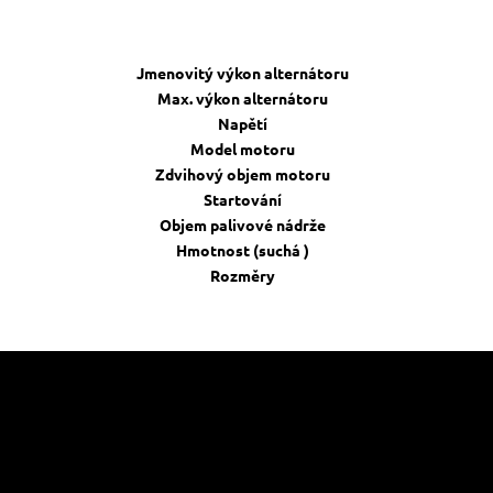
Jmenovitý výkon alternátoru
Max. výkon alternátoru
Napětí
Model motoru
Zdvihový objem motoru
Startování
Objem palivové nádrže
Hmotnost (suchá )
Rozměry
e pro vás
Kontakt
Přijímá