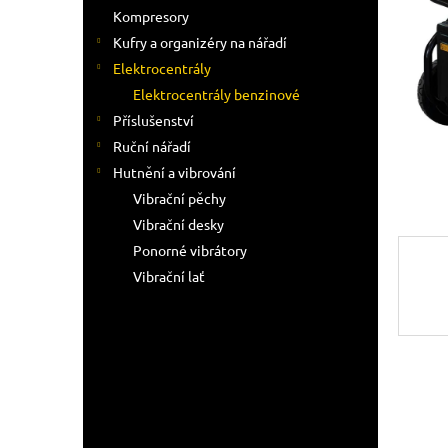
n
Kompresory
e
Kufry a organizéry na nářadí
l
Elektrocentrály
Elektrocentrály benzinové
Příslušenství
Ruční nářadí
Hutnění a vibrování
Vibrační pěchy
Vibrační desky
Ponorné vibrátory
Vibrační lať