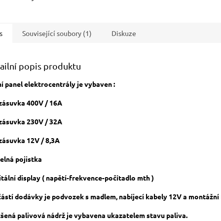
s
Související soubory (1)
Diskuze
ailní popis produktu
í panel elektrocentrály je vybaven :
 zásuvka 400V / 16A
 zásuvka 230V / 32A
 zásuvka 12V / 8,3A
pelná pojistka
gitální display ( napětí-frekvence-počítadlo mth )
ástí dodávky je podvozek s madlem, nabíjecí kabely 12V a montážní k
šená palivová nádrž je vybavena ukazatelem stavu paliva.