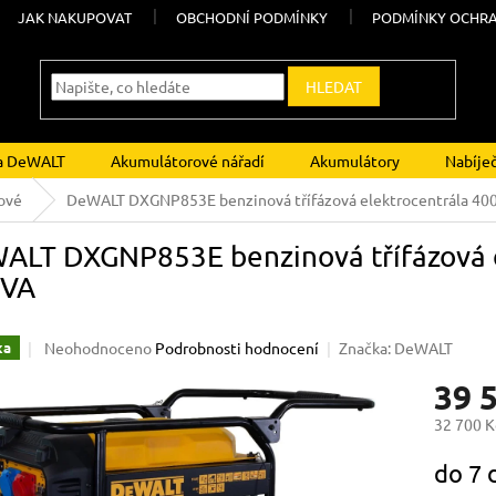
JAK NAKUPOVAT
OBCHODNÍ PODMÍNKY
PODMÍNKY OCHRA
HLEDAT
ka DeWALT
Akumulátorové nářadí
Akumulátory
Nabíje
ové
DeWALT DXGNP853E benzinová třífázová elektrocentrála 400
ALT DXGNP853E benzinová třífázová e
kVA
Průměrné
Neohodnoceno
Podrobnosti hodnocení
Značka:
DeWALT
ka
hodnocení
39 
produktu
je
32 700 K
0,0
z
Měrná
do 7
5
cena:
hvězdiček.