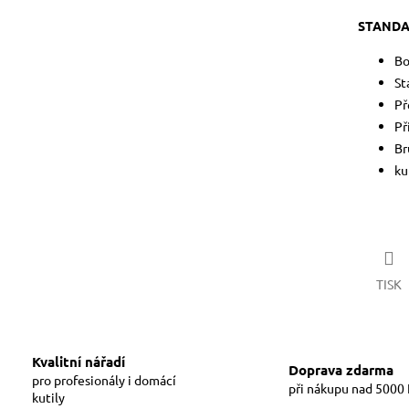
STANDA
Bo
St
Př
Př
Br
ku
TISK
Kvalitní nářadí
Doprava zdarma
pro profesionály i domácí
při nákupu nad 5000
kutily