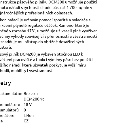
nstrukce pásového pilníku DCM200 umožňuje použití
hoto nářadí s rychlostí chodu pásu až 1 700 m/min v
jnáročnějších profesionálních oblastech.
kon nářadí je určován pomocí spouště a ovladače s
nkcemi plynulé regulace otáček. Rameno, které je
očné v rozsahu 173°, umožňuje uživateli plně využívat
echny výhody související s přenosností a všestranností
usnadňuje mu přístup do obtížně dosažitelných
ostorů.
sový pilník DCM200 je vybaven otočnou LED k
větlení pracoviště a funkcí výměny pásu bez použití
lšího nářadí, která uživateli poskytuje vyšší míru
hodlí, mobility i všestrannosti
etry
 akumulátoru
Bez aku
DCM200Nt
kumulátoru
18 V
kumulátorů
0
mulátoru
Li-Ion
ce
CZ