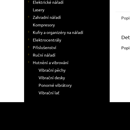
Elektrické nářadí
Lasery
Zahradní nářadí
Popi
Kompresory
Kufry a organizéry na nářadí
Det
Elektrocentrály
Příslušenství
Popi
Ruční nářadí
Hutnění a vibrování
Vibrační pěchy
Vibrační desky
Ponorné vibrátory
Vibrační lať
Z
á
p
a