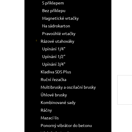
a
S příklepem
n
Bez příklepu
e
Magnetické vrtačky
l
Na sádrokarton
Pravoúhlé vrtačky
Rázové utahováky
Upínání 1/4"
Upínání 1/2"
Upínání 3/4"
Kladiva SDS Plus
Ruční řezačka
Multibrusky a oscilační brusky
Úhlové brusky
Kombinované sady
Ráčny
Mazací lis
Ponorný vibrátor do betonu