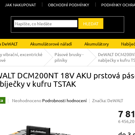
JAK NAKUPOVAT
OBCHODNÍ PODMÍNKY
PODMÍNKY OCHRA
HLEDAT
ka DeWALT
Akumulátorové nářadí
Akumulátory
Nabíje
y vibrační, excentrické
Pásové brusky -
DeWALT DCM200NT 1
ové
pilníky
nabíječky v kufru 
ALT DCM200NT 18V AKU prstová páso
bíječky v kufru TSTAK
Průměrné
Neohodnoceno
Podrobnosti hodnocení
Značka:
DeWALT
ka
hodnocení
7 8
produktu
je
6 456,20
0,0
z
Měrná
do 3
5