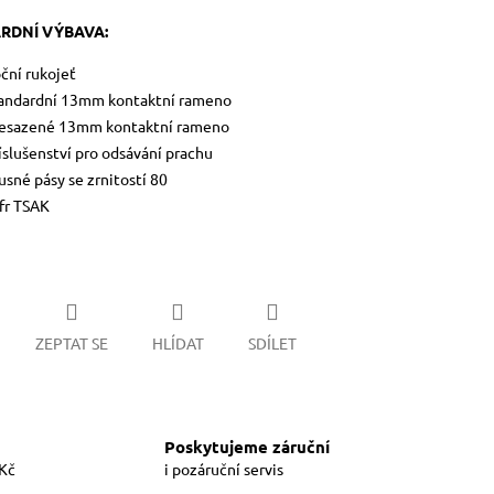
RDNÍ VÝBAVA:
ční rukojeť
andardní 13mm kontaktní rameno
esazené 13mm kontaktní rameno
íslušenství pro odsávání prachu
usné pásy se zrnitostí 80
fr TSAK
ZEPTAT SE
HLÍDAT
SDÍLET
Poskytujeme záruční
 Kč
i pozáruční servis