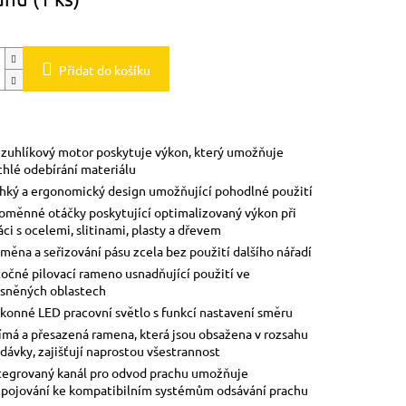
Přidat do košíku
zuhlíkový motor poskytuje výkon, který umožňuje
chlé odebírání materiálu
hký a ergonomický design umožňující pohodlné použití
oměnné otáčky poskytující optimalizovaný výkon při
áci s ocelemi, slitinami, plasty a dřevem
měna a seřizování pásu zcela bez použití dalšího nářadí
očné pilovací rameno usnadňující použití ve
ísněných oblastech
konné LED pracovní světlo s funkcí nastavení směru
ímá a přesazená ramena, která jsou obsažena v rozsahu
dávky, zajišťují naprostou všestrannost
tegrovaný kanál pro odvod prachu umožňuje
ipojování ke kompatibilním systémům odsávání prachu