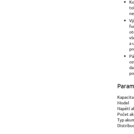
Ko
to
ne
Vý
fu
ot
vš
a 
pr
Pá
os
da
po
Param
Kapacita
Model
Napětí a
Počet a
Typ aku
Distribu