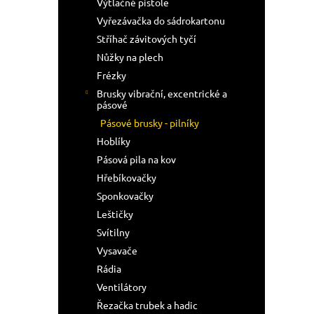
Výtlačné pistole
Vyřezávačka do sádrokartonu
Stříhač závitových tyčí
Nůžky na plech
Frézky
Brusky vibrační, excentrické a
pásové
Pásové brusky - pilníky
Hoblíky
Pásová pila na kov
Hřebíkovačky
Sponkovačky
Leštičky
Svítilny
Vysavače
Rádia
Ventilátory
Řezačka trubek a hadic