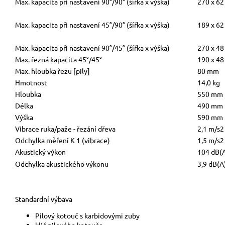
Max. kapacita při nastavení 90°/90° (šířka x výška)
270 x 6
Max. kapacita při nastavení 45°/90° (šířka x výška)
189 x 6
Max. kapacita při nastavení 90°/45° (šířka x výška)
270 x 4
Max. řezná kapacita 45°/45°
190 x 4
Max. hloubka řezu [pily]
80 mm
Hmotnost
14,0 kg
Hloubka
550 mm
Délka
490 mm
Výška
590 mm
Vibrace ruka/paže - řezání dřeva
2,1 m/s2
Odchylka měření K 1 (vibrace)
1,5 m/s2
Akustický výkon
104 dB(
Odchylka akustického výkonu
3,9 dB(A
Standardní výbava
Pilový kotouč s karbidovými zuby