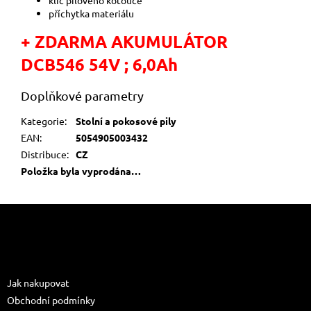
klíč pilového kotouče
příchytka materiálu
+ ZDARMA AKUMULÁTOR
DCB546 54V ; 6,0Ah
Doplňkové parametry
Kategorie
:
Stolní a pokosové pily
EAN
:
5054905003432
Distribuce
:
CZ
Položka byla vyprodána…
Z
á
p
a
Informace pro vás
t
Jak nakupovat
í
Obchodní podmínky