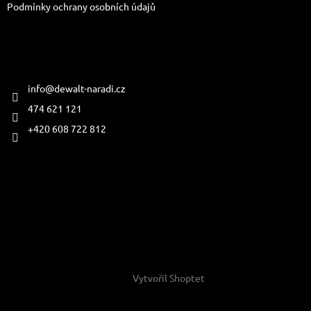
Podmínky ochrany osobních údajů
Kontakt
info
@
dewalt-naradi.cz
474 621 121
+420 608 722 812
Přijímáme online platby
Vytvořil Shoptet