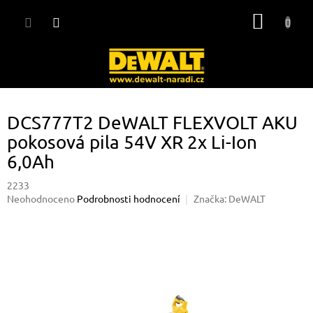
Přejít
NÁKUP
na
obsah
KOŠÍK
DCS777T2 DeWALT FLEXVOLT AKU
pokosová pila 54V XR 2x Li-Ion
6,0Ah
2233
Průměrné
Neohodnoceno
Podrobnosti hodnocení
Značka:
DeWALT
hodnocení
produktu
je
0,0
z
5
hvězdiček.