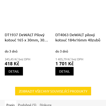
DT1937 DeWALT Pilový
DT4063 DeWALT pilový
kotouč 165 x 30mm, 30
kotouč 184x16mm 40zubů
zubů
do 3 dnů
do 3 dnů
345,45 Kč bez DPH
1 405,79 Kč bez DPH
418 Kč
1 701 Kč
DETAIL
DETAIL
ZOBRAZIT VŠECHNY SOUVISEJÍCÍ PRODUKTY
Popis
Podobné (5)
Diskuze