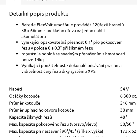
Detailní popis produktu
Baterie FlexVolt umožňuje provádět 220řezů hranolů
38 x 66mm z měkkého dřeva na jedno nabití
akumulátoru
vynikající opakovatelná přesnost 0,1° přo pokosovém
řezu v poloze 0 a 0,3° při šikmém řezu
robustní a odolná se snadným přenášením s hmotností
pouze 14kg
Vynikající použitelnost - dokonalé odsávání prachu a
viditelnost čáry řezu díky systému XPS
Napětí
54 V
Otáčky kotouče
6 300 ot
Průměr kotouče
216 mm
Průměr upínacího otvoru kotouče
30 mm
Kapacita šikmých řezů
48 °
Max. kapacita pokosového řezu (vpravo/vlevo)
50/50 °
Max. kapacita při nastavení 90°/45° (šířka x výška)
173 x 6