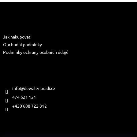
Z
á
p
a
Informace pro vás
t
Jak nakupovat
í
Obchodní podmínky
Podmínky ochrany osobních údajů
Kontakt
info
@
dewalt-naradi.cz
474 621 121
+420 608 722 812
Přijímáme online platby