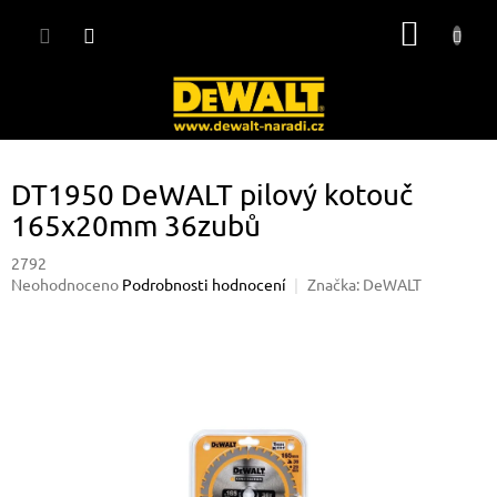
Přejít
NÁKUP
na
obsah
KOŠÍK
DT1950 DeWALT pilový kotouč
165x20mm 36zubů
2792
Průměrné
Neohodnoceno
Podrobnosti hodnocení
Značka:
DeWALT
hodnocení
produktu
je
0,0
z
5
hvězdiček.