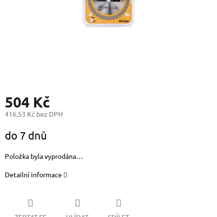
504 Kč
416,53 Kč bez DPH
Měrná
do 7 dnů
cena:
Položka byla vyprodána…
Detailní informace
ZEPTAT SE
HLÍDAT
SDÍLET