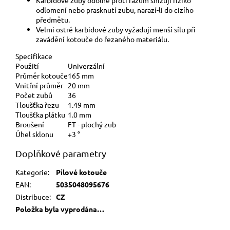
odlomení nebo prasknutí zubu, narazí-li do cizího
předmětu.
Velmi ostré karbidové zuby vyžadují menší sílu při
zavádění kotouče do řezaného materiálu.
Specifikace
Použití
Univerzální
Průměr kotouče
165 mm
Vnitřní průměr
20 mm
Počet zubů
36
Tloušťka řezu
1.49 mm
Tloušťka plátku
1.0 mm
Broušení
FT - plochý zub
Úhel sklonu
+3 °
Doplňkové parametry
Kategorie
:
Pilové kotouče
EAN
:
5035048095676
Distribuce
:
CZ
Položka byla vyprodána…