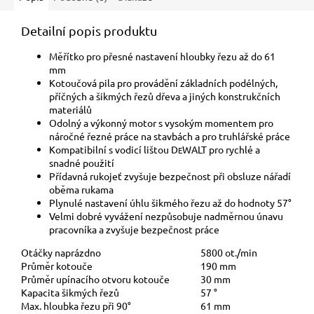
Detailní popis produktu
Měřítko pro přesné nastavení hloubky řezu až do 61
mm
Kotoučová pila pro provádění základních podélných,
příčných a šikmých řezů dřeva a jiných konstrukčních
materiálů
Odolný a výkonný motor s vysokým momentem pro
náročné řezné práce na stavbách a pro truhlářské práce
Kompatibilní s vodicí lištou D
WALT pro rychlé a
E
snadné použití
Přídavná rukojeť zvyšuje bezpečnost při obsluze nářadí
oběma rukama
Plynulé nastavení úhlu šikmého řezu až do hodnoty 57°
Velmi dobré vyvážení nezpůsobuje nadměrnou únavu
pracovníka a zvyšuje bezpečnost práce
Otáčky naprázdno
5800 ot./min
Průměr kotouče
190 mm
Průměr upínacího otvoru kotouče
30 mm
Kapacita šikmých řezů
57 °
Max. hloubka řezu při 90°
61 mm