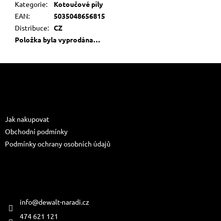
Kategorie
:
Kotoučové pily
EAN
:
5035048656815
Distribuce
:
CZ
Položka byla vyprodána…
Z
á
p
a
Informace pro vás
t
Jak nakupovat
í
Obchodní podmínky
Podmínky ochrany osobních údajů
Kontakt
info
@
dewalt-naradi.cz
474 621 121