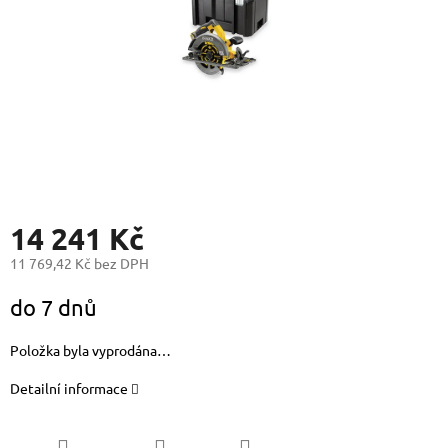
14 241 Kč
11 769,42 Kč bez DPH
Měrná
do 7 dnů
cena:
Položka byla vyprodána…
Detailní informace