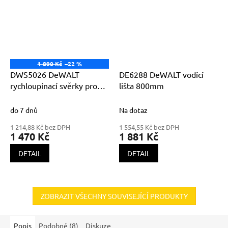
1 890 Kč
–22 %
DWS5026 DeWALT
DE6288 DeWALT vodící
rychloupínací svěrky pro
lišta 800mm
vodící lištu
do 7 dnů
Na dotaz
1 214,88 Kč bez DPH
1 554,55 Kč bez DPH
1 470 Kč
1 881 Kč
DETAIL
DETAIL
ZOBRAZIT VŠECHNY SOUVISEJÍCÍ PRODUKTY
Popis
Podobné (8)
Diskuze