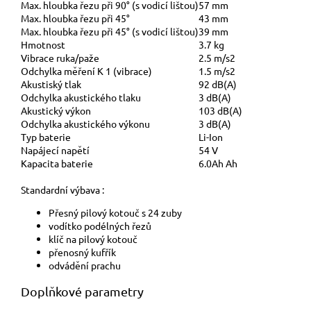
Max. hloubka řezu při 90° (s vodicí lištou)
57 mm
Max. hloubka řezu při 45°
43 mm
Max. hloubka řezu při 45° (s vodicí lištou)
39 mm
Hmotnost
3.7 kg
Vibrace ruka/paže
2.5 m/s2
Odchylka měření K 1 (vibrace)
1.5 m/s2
Akustiský tlak
92 dB(A)
Odchylka akustického tlaku
3 dB(A)
Akustický výkon
103 dB(A)
Odchylka akustického výkonu
3 dB(A)
Typ baterie
Li-Ion
Napájecí napětí
54 V
Kapacita baterie
6.0Ah Ah
Standardní výbava :
Přesný pilový kotouč s 24 zuby
vodítko podélných řezů
klíč na pilový kotouč
přenosný kufřík
odvádění prachu
Doplňkové parametry