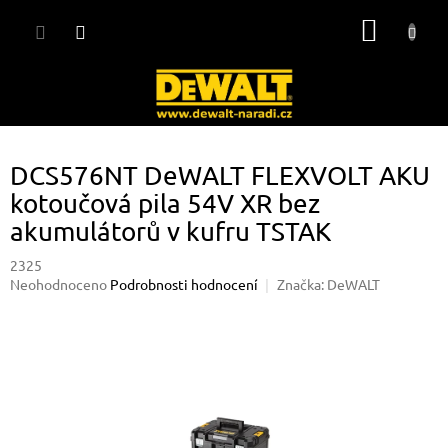
Přejít
NÁKUP
na
obsah
KOŠÍK
DCS576NT DeWALT FLEXVOLT AKU
kotoučová pila 54V XR bez
akumulátorů v kufru TSTAK
2325
Průměrné
Neohodnoceno
Podrobnosti hodnocení
Značka:
DeWALT
hodnocení
produktu
je
0,0
z
5
hvězdiček.