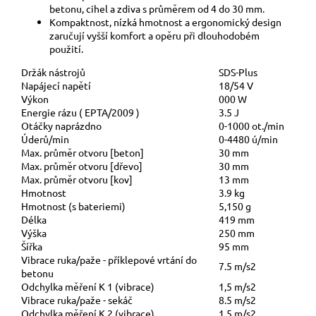
betonu, cihel a zdiva s průměrem od 4 do 30 mm.
Kompaktnost, nízká hmotnost a ergonomický design
zaručují vyšší komfort a opěru při dlouhodobém
použití.
Držák nástrojů
SDS-Plus
Napájecí napětí
18/54 V
Výkon
000 W
Energie rázu ( EPTA/2009 )
3.5 J
Otáčky naprázdno
0-1000 ot./min
Úderů/min
0-4480 ú/min
Max. průměr otvoru [beton]
30 mm
Max. průměr otvoru [dřevo]
30 mm
Max. průměr otvoru [kov]
13 mm
Hmotnost
3.9 kg
Hmotnost (s bateriemi)
5,150 g
Délka
419 mm
Výška
250 mm
Šířka
95 mm
Vibrace ruka/paže - příklepové vrtání do
7.5 m/s2
betonu
Odchylka měření K 1 (vibrace)
1,5 m/s2
Vibrace ruka/paže - sekáč
8.5 m/s2
Odchylka měření K 2 (vibrace)
1,5 m/s2