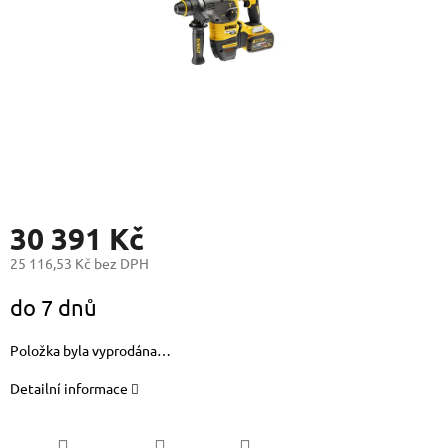
30 391 Kč
25 116,53 Kč bez DPH
Měrná
do 7 dnů
cena:
Položka byla vyprodána…
Detailní informace