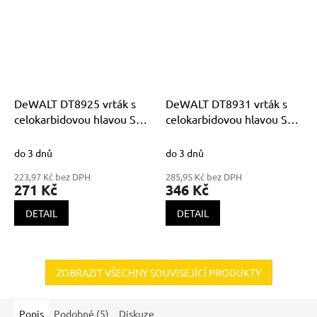
DeWALT DT8925 vrták s
DeWALT DT8931 vrták s
celokarbidovou hlavou SDS
celokarbidovou hlavou SDS
Plus EXTREME XLR
Plus EXTREME XLR
8x260x200mm
10x310x250mm
do 3 dnů
do 3 dnů
223,97 Kč bez DPH
285,95 Kč bez DPH
271 Kč
346 Kč
DETAIL
DETAIL
ZOBRAZIT VŠECHNY SOUVISEJÍCÍ PRODUKTY
Popis
Podobné (5)
Diskuze