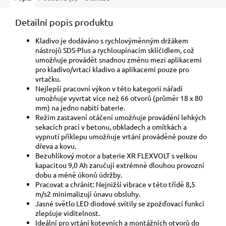
Detailní popis produktu
Kladivo je dodáváno s rychlovýměnným držákem
nástrojů SDS-Plus a rychloupínacím sklíčidlem, což
umožňuje provádět snadnou změnu mezi aplikacemi
pro kladivo/vrtací kladivo a aplikacemi pouze pro
vrtačku.
Nejlepší pracovní výkon v této kategorii nářadí
umožňuje vyvrtat více než 66 otvorů (průměr 18 x 80
mm) na jedno nabití baterie.
Režim zastavení otáčení umožňuje provádění lehkých
sekacích prací v betonu, obkladech a omítkách a
vypnutí příklepu umožňuje vrtání prováděné pouze do
dřeva a kovu.
Bezuhlíkový motor a baterie XR FLEXVOLT s velkou
kapacitou 9,0 Ah zaručují extrémně dlouhou provozní
dobu a méně úkonů údržby.
Pracovat a chránit: Nejnižší vibrace v této třídě 8,5
m/s2 minimalizují únavu obsluhy.
Jasné světlo LED diodové svítily se zpožďovací funkcí
zlepšuje viditelnost.
Ideální pro vrtání kotevních a montážních otvorů do