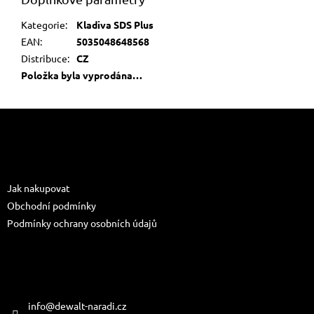
Kategorie
:
Kladiva SDS Plus
EAN
:
5035048648568
Distribuce
:
CZ
Položka byla vyprodána…
Z
á
p
a
Informace pro vás
t
Jak nakupovat
í
Obchodní podmínky
Podmínky ochrany osobních údajů
Kontakt
info
@
dewalt-naradi.cz