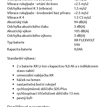
Vibrace ruka/paže - vrtání do kovu
<2.5 m/s2
Odchylka měření K 3 (vibrace)
1,5 m/s2
Vibrace ruka/paže - šroubování bez přírazu
<2.5 m/s2
Vibrace K 4
1.5 CS m/s2
Akustiský tlak
94 dB(A)
Odchylka akustického tlaku
3 dB(A)
Akustický výkon
105 dB(A)
Odchylka akustického výkonu
3 dB(A)
XR FLEXVOLT
Typ baterie
54V
Kapacita baterie
9,0Ah
Standardní výbava :
2 x baterie XR Li-Ion s kapacitou 9,0 Ah a s indikátorem
stavu nabití
univerzální nabíječka XR
háček na řemen
nastavitelná boční rukojeť
rychlovýměnné sklíčidlo SDS-Plus
rychloupínací tříčelisťové sklíčidlo 13 mm
pevný kufr
Doplňkové parametry