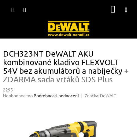
Přejít
NÁKUP
na
obsah
KOŠÍK
DCH323NT DeWALT AKU
kombinované kladivo FLEXVOLT
54V bez akumulátorů a nabíječky
+
ZDARMA sada vrtáků SDS Plus
2295
Průměrné
Neohodnoceno
Podrobnosti hodnocení
Značka:
DeWALT
hodnocení
produktu
je
0,0
z
5
hvězdiček.