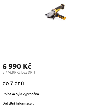
6 990 Kč
5 776,86 Kč bez DPH
Měrná
do 7 dnů
cena:
Položka byla vyprodána…
Detailní informace