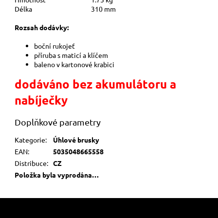
Délka
310 mm
Rozsah dodávky:
boční rukojeť
příruba s maticí a klíčem
baleno v kartonové krabici
dodáváno bez akumulátoru a
nabíječky
Doplňkové parametry
Kategorie
:
Úhlové brusky
EAN
:
5035048665558
Distribuce
:
CZ
Položka byla vyprodána…
Z
á