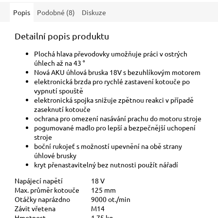
Popis
Podobné (8)
Diskuze
Detailní popis produktu
Plochá hlava převodovky umožňuje práci v ostrých
úhlech až na 43 °
Nová AKU úhlová bruska 18V s bezuhlíkovým motorem
elektronická brzda pro rychlé zastavení kotouče po
vypnutí spouště
elektronická spojka snižuje zpětnou reakci v případě
zaseknutí kotouče
ochrana pro omezení nasávání prachu do motoru stroje
pogumované madlo pro lepší a bezpečnější uchopení
stroje
boční rukojeť s možností upevnění na obě strany
úhlové brusky
kryt přenastavitelný bez nutnosti použít nářadí
Napájecí napětí
18 V
Max. průměr kotouče
125 mm
Otáčky naprázdno
9000 ot./min
Závit vřetena
M14
Hmotnost
1.75 kg