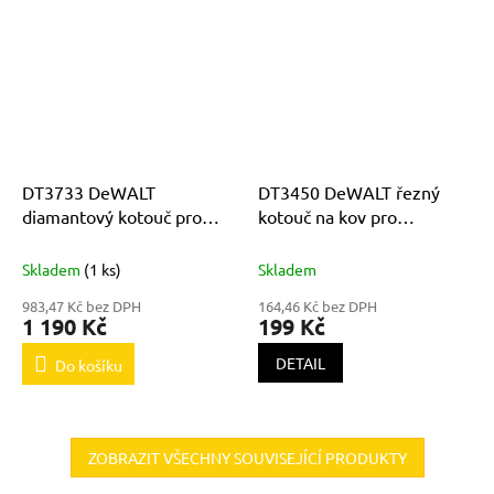
DT3733 DeWALT
DT3450 DeWALT řezný
diamantový kotouč pro
kotouč na kov pro
D24000 250mm
rozbrušovací pily 355 x 3x
25,4mm
Skladem
(1 ks)
Skladem
983,47 Kč bez DPH
164,46 Kč bez DPH
1 190 Kč
199 Kč
DETAIL
Do košíku
ZOBRAZIT VŠECHNY SOUVISEJÍCÍ PRODUKTY