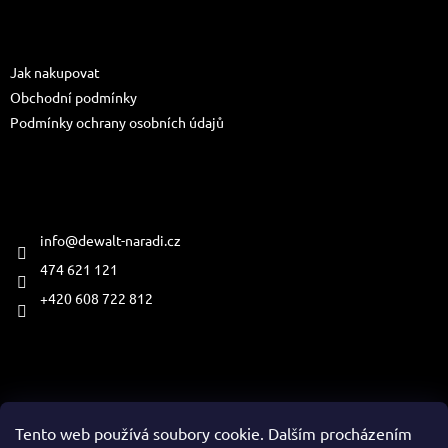
p
a
Informace pro vás
t
Jak nakupovat
í
Obchodní podmínky
Podmínky ochrany osobních údajů
Kontakt
info
@
dewalt-naradi.cz
474 621 121
+420 608 722 812
Přijímáme online platby
Tento web používá soubory cookie. Dalším procházením