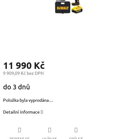
11 990 Kč
9 909,09 Kč bez DPH
Měrná
do 3 dnů
cena:
Položka byla vyprodána…
Detailní informace
ZEPTAT SE
HLÍDAT
SDÍLET