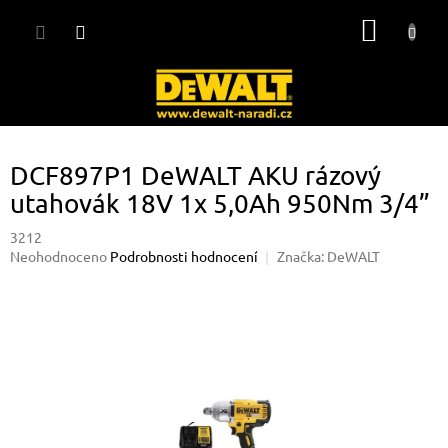
Přejít
NÁKUP
na
obsah
KOŠÍK
DCF897P1 DeWALT AKU rázový
utahovák 18V 1x 5,0Ah 950Nm 3/4”
3212
Průměrné
Neohodnoceno
Podrobnosti hodnocení
Značka:
DeWALT
hodnocení
produktu
je
0,0
z
5
hvězdiček.