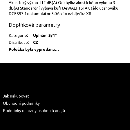
Akustický výkon 112 dB(A) Odchylka akustického výkonu 3
dB(A) Standardní výbava kufr DeWALT TSTAK tělo utahováku
DCF897 1x akumulátor 5,0Ah 1x nabíječka XR
Doplňkové parametry
Kategorie
:
Upínání 3/4"
Distribuce
:
CZ
Položka byla vyprodána…
Z
á
p
a
Informace pro vás
t
Jak nakupovat
í
Obchodní podmínky
Podmínky ochrany osobních údajů