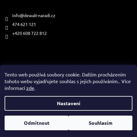
Kontakt
info
@
dewalt-naradi.cz
474 621 121
+420 608 722 812
Přijímáme online platby
Tento web používá soubory cookie. Dalším procházením
tohoto webu vyjadřujete souhlas s jejich používáním.. Více
informací
zde
.
Vytvořil Shoptet
Nastavení
Copyright 2026
www.dewalt-naradi.cz
. Všechna práva
Odmítnout
Souhlasím
vyhrazena.