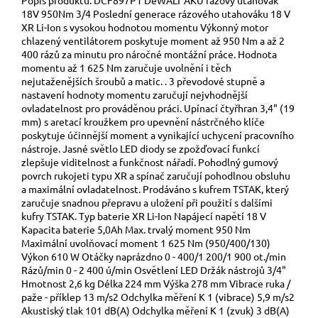
18V 950Nm 3/4 Poslední generace rázového utahováku 18 V
XR Li-Ion s vysokou hodnotou momentu Výkonný motor
chlazený ventilátorem poskytuje moment až 950 Nm a až 2
400 rázů za minutu pro náročné montážní práce. Hodnota
momentu až 1 625 Nm zaručuje uvolnění i těch
nejutaženějších šroubů a matic. . 3 převodové stupně a
nastavení hodnoty momentu zaručují nejvhodnější
ovladatelnost pro prováděnou práci. Upínací čtyřhran 3,4" (19
mm) s aretací kroužkem pro upevnění nástrčného klíče
poskytuje účinnější moment a vynikající uchycení pracovního
nástroje. Jasné světlo LED diody se zpožďovací funkcí
zlepšuje viditelnost a funkčnost nářadí. Pohodlný gumový
povrch rukojeti typu XR a spínač zaručují pohodlnou obsluhu
a maximální ovladatelnost. Prodáváno s kufrem TSTAK, který
zaručuje snadnou přepravu a uložení při použití s dalšími
kufry TSTAK. Typ baterie XR Li-Ion Napájecí napětí 18 V
Kapacita baterie 5,0Ah Max. trvalý moment 950 Nm
Maximální uvolňovací moment 1 625 Nm (950/400/130)
Výkon 610 W Otáčky naprázdno 0 - 400/1 200/1 900 ot./min
Rázů/min 0 - 2 400 ú/min Osvětlení LED Držák nástrojů 3/4"
Hmotnost 2,6 kg Délka 224 mm Výška 278 mm Vibrace ruka /
paže - příklep 13 m/s2 Odchylka měření K 1 (vibrace) 5,9 m/s2
Akustiský tlak 101 dB(A) Odchylka měření K 1 (zvuk) 3 dB(A)