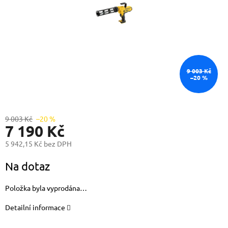
9 003 Kč
–20 %
9 003 Kč
–20 %
7 190 Kč
5 942,15 Kč bez DPH
Měrná
Na dotaz
cena:
Položka byla vyprodána…
Detailní informace