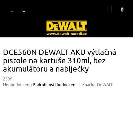
Přejít
NÁKUP
na
obsah
KOŠÍK
DCE560N DEWALT AKU výtlačná
pistole na kartuše 310ml, bez
akumulátorů a nabíječky
2339
Průměrné
Neohodnoceno
Podrobnosti hodnocení
Značka:
DeWALT
hodnocení
produktu
je
0,0
z
5
hvězdiček.