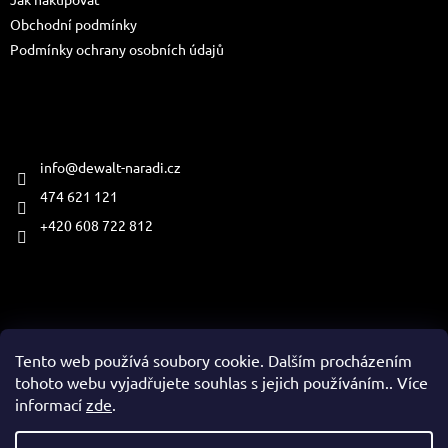
í
Obchodní podmínky
Podmínky ochrany osobních údajů
Kontakt
info
@
dewalt-naradi.cz
474 621 121
+420 608 722 812
Přijímáme online platby
Tento web používá soubory cookie. Dalším procházením
tohoto webu vyjadřujete souhlas s jejich používáním.. Více
informací
zde
.
Vytvořil Shoptet