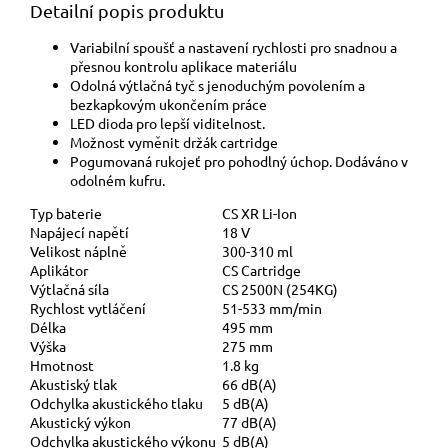
Detailní popis produktu
Variabilní spoušť a nastavení rychlosti pro snadnou a
přesnou kontrolu aplikace materiálu
Odolná výtlačná tyč s jenoduchým povolením a
bezkapkovým ukončením práce
LED dioda pro lepší viditelnost.
Možnost vyměnit držák cartridge
Pogumovaná rukojeť pro pohodlný úchop. Dodáváno v
odolném kufru.
Typ baterie
CS XR Li-Ion
Napájecí napětí
18 V
Velikost náplně
300-310 ml
Aplikátor
CS Cartridge
Výtlačná síla
CS 2500N (254KG)
Rychlost vytláčení
51-533 mm/min
Délka
495 mm
Výška
275 mm
Hmotnost
1.8 kg
Akustiský tlak
66 dB(A)
Odchylka akustického tlaku
5 dB(A)
Akustický výkon
77 dB(A)
Odchylka akustického výkonu
5 dB(A)