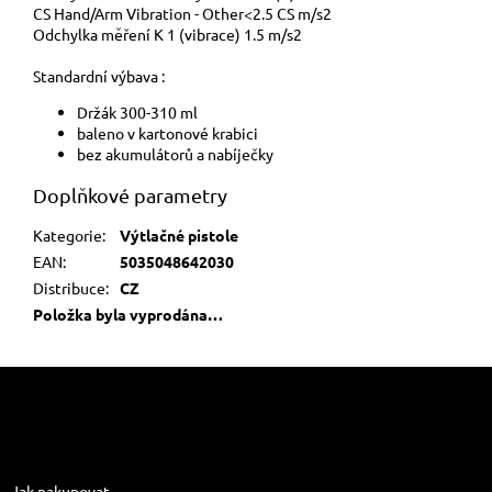
CS Hand/Arm Vibration - Other
<2.5 CS m/s2
Odchylka měření K 1 (vibrace)
1.5 m/s2
Standardní výbava :
Držák 300-310 ml
baleno v kartonové krabici
bez akumulátorů a nabíječky
Doplňkové parametry
Kategorie
:
Výtlačné pistole
EAN
:
5035048642030
Distribuce
:
CZ
Položka byla vyprodána…
Z
á
p
a
Informace pro vás
t
Jak nakupovat