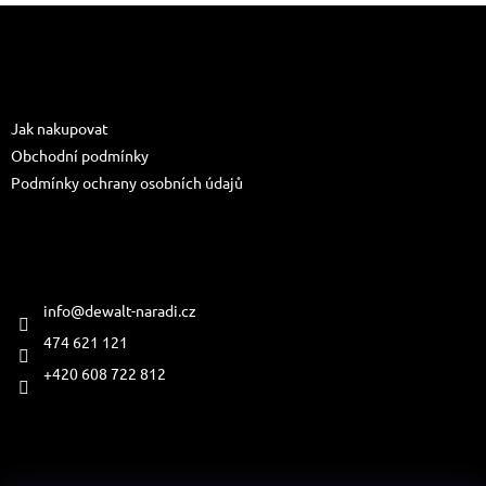
Z
á
p
a
Informace pro vás
t
Jak nakupovat
í
Obchodní podmínky
Podmínky ochrany osobních údajů
Kontakt
info
@
dewalt-naradi.cz
474 621 121
+420 608 722 812
Přijímáme online platby