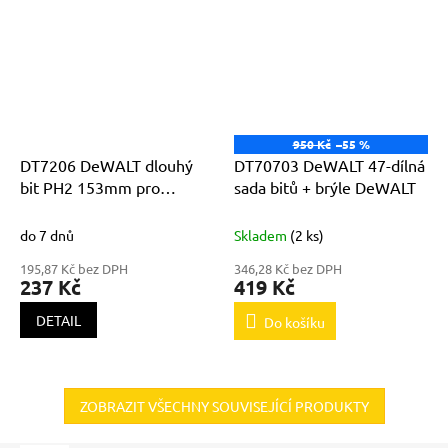
950 Kč
–55 %
DT7206 DeWALT dlouhý
DT70703 DeWALT 47-dílná
bit PH2 153mm pro
sada bitů + brýle DeWALT
DCF620 balení 5ks
do 7 dnů
Skladem
(2 ks)
195,87 Kč bez DPH
346,28 Kč bez DPH
237 Kč
419 Kč
DETAIL
Do košíku
ZOBRAZIT VŠECHNY SOUVISEJÍCÍ PRODUKTY