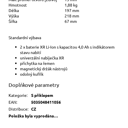
Hmotnost
1,88 kg
Délka
197 mm
Výška
218 mm
Šířka
67 mm
Standardní výbava
2 x baterie XR Li-Ion s kapacitou 4,0 Ah s indikátorem
stavu nabití
univerzální nabíječka XR
příchytka na řemen
magnetický držák nástrojů
odolný kufřík
Doplňkové parametry
Kategorie
:
S příklepem
EAN
:
5035048411056
Distribuce
:
CZ
Položka byla vyprodána…