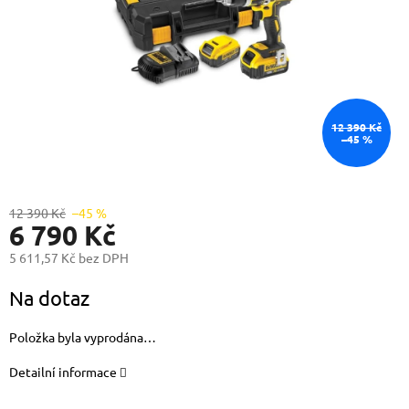
12 390 Kč
–45 %
12 390 Kč
–45 %
6 790 Kč
5 611,57 Kč bez DPH
Měrná
Na dotaz
cena:
Položka byla vyprodána…
Detailní informace