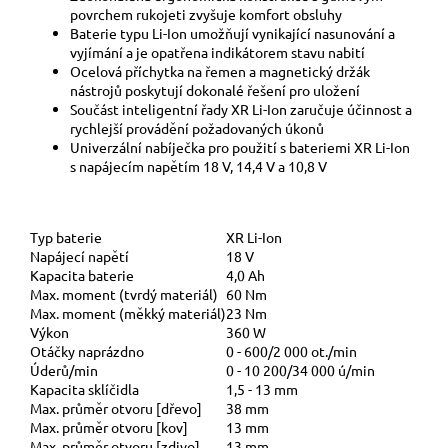
povrchem rukojeti zvyšuje komfort obsluhy
Baterie typu Li-Ion umožňují vynikající nasunování a
vyjímání a je opatřena indikátorem stavu nabití
Ocelová příchytka na řemen a magnetický držák
nástrojů poskytují dokonalé řešení pro uložení
Součást inteligentní řady XR Li-Ion zaručuje účinnost a
rychlejší provádění požadovaných úkonů
Univerzální nabíječka pro použití s bateriemi XR Li-Ion
s napájecím napětím 18 V, 14,4 V a 10,8 V
Typ baterie
XR Li-Ion
Napájecí napětí
18 V
Kapacita baterie
4,0 Ah
Max. moment (tvrdý materiál)
60 Nm
Max. moment (měkký materiál)
23 Nm
Výkon
360 W
Otáčky naprázdno
0 - 600/2 000 ot./min
Úderů/min
0 - 10 200/34 000 ú/min
Kapacita sklíčidla
1,5 - 13 mm
Max. průměr otvoru [dřevo]
38 mm
Max. průměr otvoru [kov]
13 mm
Max. průměr otvoru [zdivo]
13 mm