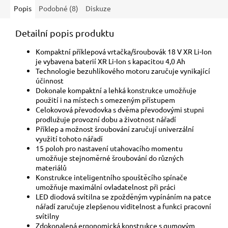
Popis
Podobné (8)
Diskuze
Detailní popis produktu
Kompaktní příklepová vrtačka/šroubovák 18 V XR Li-Ion
je vybavena baterií XR Li-Ion s kapacitou 4,0 Ah
Technologie bezuhlíkového motoru zaručuje vynikající
účinnost
Dokonale kompaktní a lehká konstrukce umožňuje
použití i na místech s omezeným přístupem
Celokovová převodovka s dvěma převodovými stupni
prodlužuje provozní dobu a životnost nářadí
Příklep a možnost šroubování zaručují univerzální
využití tohoto nářadí
15 poloh pro nastavení utahovacího momentu
umožňuje stejnoměrné šroubování do různých
materiálů
Konstrukce inteligentního spouštěcího spínače
umožňuje maximální ovladatelnost při práci
LED diodová svítilna se zpožděným vypínáním na patce
nářadí zaručuje zlepšenou viditelnost a funkci pracovní
svítilny
Zdokonalená ergonomická konstrukce s gumovým