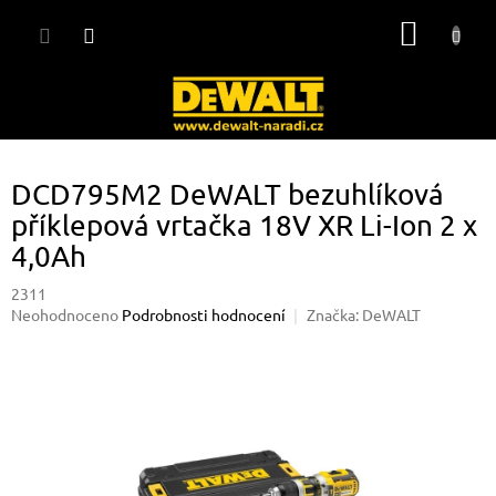
Přejít
NÁKUP
na
obsah
KOŠÍK
DCD795M2 DeWALT bezuhlíková
příklepová vrtačka 18V XR Li-Ion 2 x
4,0Ah
2311
Průměrné
Neohodnoceno
Podrobnosti hodnocení
Značka:
DeWALT
hodnocení
produktu
je
0,0
z
5
hvězdiček.