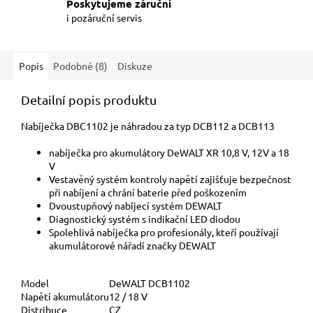
Poskytujeme záruční
i pozáruční servis
Popis
Podobné (8)
Diskuze
Detailní popis produktu
Nabíječka DBC1102 je náhradou za typ DCB112 a DCB113
nabíječka pro akumulátory DeWALT XR 10,8 V, 12V a 18
V
Vestavěný systém kontroly napětí zajišťuje bezpečnost
při nabíjení a chrání baterie před poškozením
Dvoustupňový nabíjecí systém DEWALT
Diagnostický systém s indikační LED diodou
Spolehlivá nabíječka pro profesionály, kteří používají
akumulátorové nářadí značky DEWALT
Model
DeWALT DCB1102
Napětí akumulátoru
12 / 18 V
Distribuce
CZ