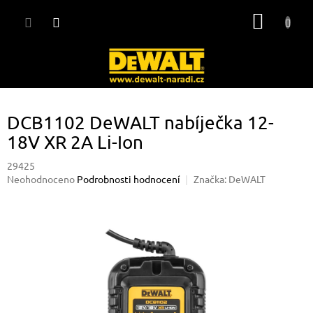
Přejít
NÁKUP
na
obsah
KOŠÍK
DCB1102 DeWALT nabíječka 12-
18V XR 2A Li-Ion
29425
Průměrné
Neohodnoceno
Podrobnosti hodnocení
Značka:
DeWALT
hodnocení
produktu
je
0,0
z
5
hvězdiček.