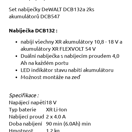
Set nabíječky DeWALT DCB132a 2ks
akumulátorů DCB547
Nabíječka DCB132 :
nabíjí všechny XR akumulátory 10,8 - 18 V a
akumulátory XR FLEXVOLT 54 V
Duální nabíječka s nabíjecím proudem 4,0
Ah na každém portu
LED indikátor stavu nabití akumulátoru
Možnost montáže na zeď
Specifikace :
Napájecí napětí
18 V
Typ baterie
XR Li-Ion
Nabíjecí proud
2 x 4.0 A
Doba nabíjení
90 min (6.0Ah) min
Hmotnost
1,2 kg