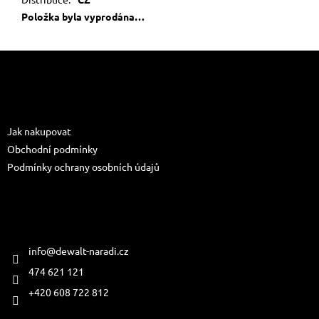
Položka byla vyprodána…
Z
á
p
a
Informace pro vás
t
Jak nakupovat
í
Obchodní podmínky
Podmínky ochrany osobních údajů
Kontakt
info
@
dewalt-naradi.cz
474 621 121
+420 608 722 812