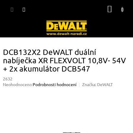
Přejít
NÁKUP
na
obsah
KOŠÍK
DCB132X2 DeWALT duální
nabíječka XR FLEXVOLT 10,8V- 54V
+ 2x akumulátor DCB547
2632
Průměrné
Neohodnoceno
Podrobnosti hodnocení
Značka:
DeWALT
hodnocení
produktu
je
0,0
z
5
hvězdiček.