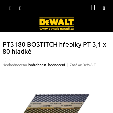
Přejít
NÁKUP
na
obsah
KOŠÍK
PT3180 BOSTITCH hřebíky PT 3,1 x
80 hladké
3096
Průměrné
Neohodnoceno
Podrobnosti hodnocení
Značka:
DeWALT
hodnocení
produktu
je
0,0
z
5
hvězdiček.