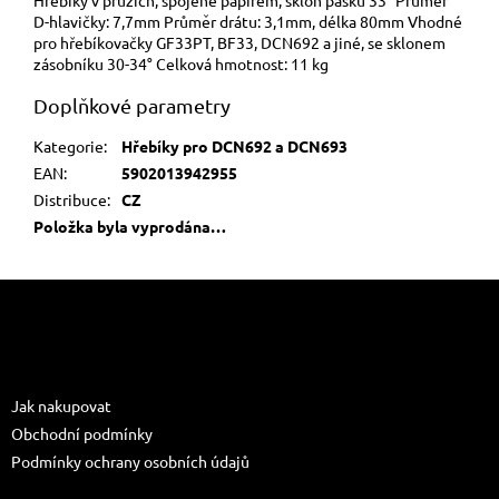
D-hlavičky: 7,7mm Průměr drátu: 3,1mm, délka 80mm Vhodné
pro hřebíkovačky GF33PT, BF33, DCN692 a jiné, se sklonem
zásobníku 30-34° Celková hmotnost: 11 kg
Doplňkové parametry
Kategorie
:
Hřebíky pro DCN692 a DCN693
EAN
:
5902013942955
Distribuce
:
CZ
Položka byla vyprodána…
Z
á
p
a
Informace pro vás
t
Jak nakupovat
í
Obchodní podmínky
Podmínky ochrany osobních údajů