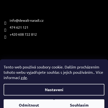
Kontakt
info
@
dewalt-naradi.cz
474 621 121
+420 608 722 812
Přijímáme online platby
Tento web používá soubory cookie. Dalším procházením
tohoto webu vyjadřujete souhlas s jejich používáním.. Více
informací
zde
.
Vytvořil Shoptet
Nastavení
Copyright 2026
www.dewalt-naradi.cz
. Všechna práva
Odmítnout
Souhlasím
vyhrazena.