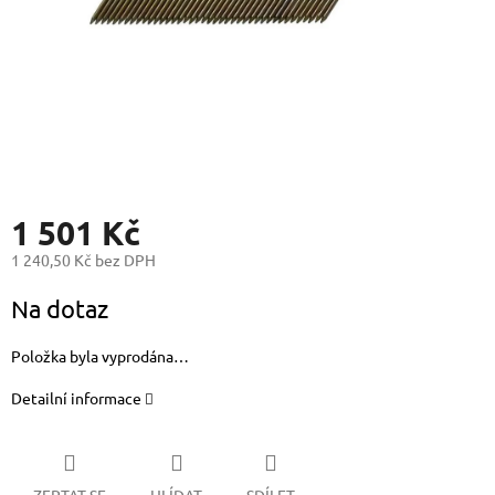
1 501 Kč
1 240,50 Kč bez DPH
Měrná
Na dotaz
cena:
Položka byla vyprodána…
Detailní informace
ZEPTAT SE
HLÍDAT
SDÍLET