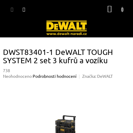
Přejít
NÁKUP
na
obsah
KOŠÍK
DWST83401-1 DeWALT TOUGH
SYSTEM 2 set 3 kufrů a vozíku
738
Průměrné
Neohodnoceno
Podrobnosti hodnocení
Značka:
DeWALT
hodnocení
produktu
je
0,0
z
5
hvězdiček.