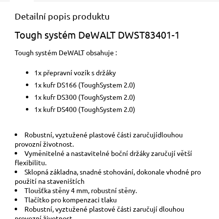
Detailní popis produktu
Tough systém DeWALT DWST83401-1
Tough systém DeWALT obsahuje :
1x přepravní vozík s držáky
1x kufr DS166 (ToughSystem 2.0)
1x kufr DS300 (ToughSystem 2.0)
1x kufr DS400 (ToughSystem 2.0)
Robustní, vyztužené plastové části zaručujídlouhou
provozní životnost.
Vyměnitelné a nastavitelné boční držáky zaručují větší
flexibilitu.
Sklopná základna, snadné stohování, dokonale vhodné pro
použití na staveništích
Tloušťka stěny 4 mm, robustní stěny.
Tlačítko pro kompenzaci tlaku
Robustní, vyztužené plastové části zaručují dlouhou
provozní životnost