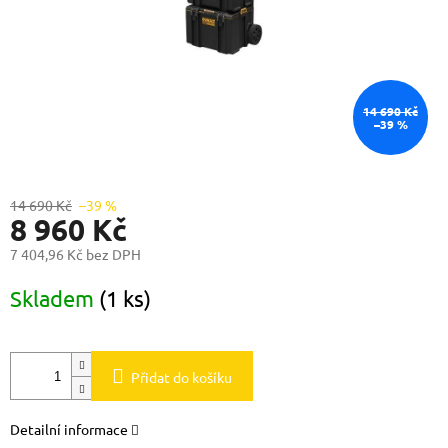
14 690 Kč
–39 %
14 690 Kč
–39 %
8 960 Kč
7 404,96 Kč bez DPH
Měrná
Skladem
(1 ks)
cena:
Přidat do košíku
Detailní informace