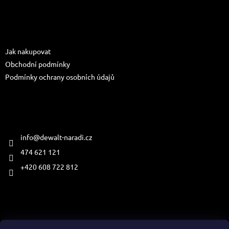
á
p
a
Informace pro vás
t
Jak nakupovat
í
Obchodní podmínky
Podmínky ochrany osobních údajů
Kontakt
info
@
dewalt-naradi.cz
474 621 121
+420 608 722 812
Přijímáme online platby