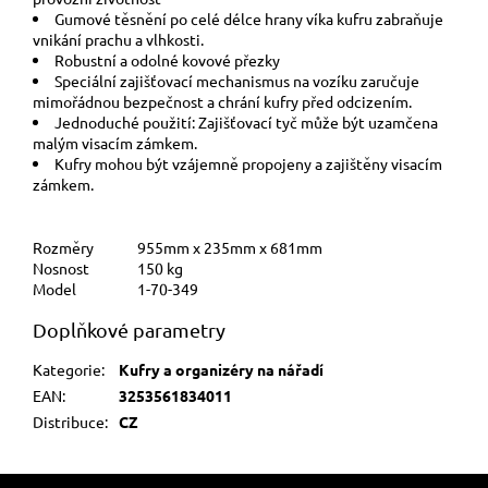
Gumové těsnění po celé délce hrany víka kufru zabraňuje
vnikání prachu a vlhkosti.
Robustní a odolné kovové přezky
Speciální zajišťovací mechanismus na vozíku zaručuje
mimořádnou bezpečnost a chrání kufry před odcizením.
Jednoduché použití: Zajišťovací tyč může být uzamčena
malým visacím zámkem.
Kufry mohou být vzájemně propojeny a zajištěny visacím
zámkem.
Rozměry
955mm x 235mm x 681mm
Nosnost
150 kg
Model
1-70-349
Doplňkové parametry
Kategorie
:
Kufry a organizéry na nářadí
EAN
:
3253561834011
Distribuce
:
CZ
Z