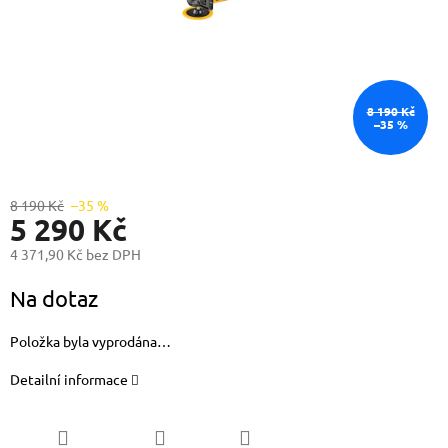
8 190 Kč
–35 %
8 190 Kč
–35 %
5 290 Kč
4 371,90 Kč bez DPH
Měrná
Na dotaz
cena:
Položka byla vyprodána…
Detailní informace