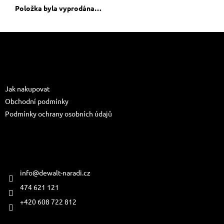
Položka byla vyprodána…
Z
á
p
a
Informace pro vás
t
Jak nakupovat
í
Obchodní podmínky
Podmínky ochrany osobních údajů
Kontakt
info
@
dewalt-naradi.cz
474 621 121
+420 608 722 812