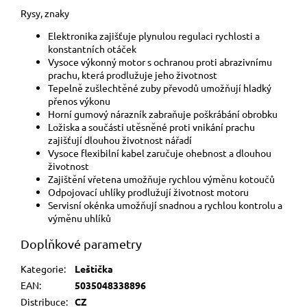
Rysy, znaky
Elektronika zajišťuje plynulou regulaci rychlosti a
konstantních otáček
Vysoce výkonný motor s ochranou proti abrazivnímu
prachu, která prodlužuje jeho životnost
Tepelně zušlechtěné zuby převodů umožňují hladký
přenos výkonu
Horní gumový nárazník zabraňuje poškrábání obrobku
Ložiska a součásti utěsněné proti vnikání prachu
zajišťují dlouhou životnost nářadí
Vysoce flexibilní kabel zaručuje ohebnost a dlouhou
životnost
Zajištění vřetena umožňuje rychlou výměnu kotoučů
Odpojovací uhlíky prodlužují životnost motoru
Servisní okénka umožňují snadnou a rychlou kontrolu a
výměnu uhlíků
Doplňkové parametry
Kategorie
:
Leštička
EAN
:
5035048338896
Distribuce
:
CZ