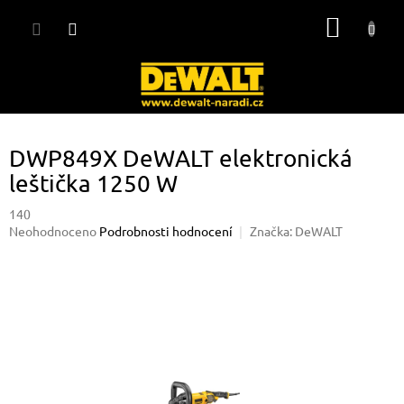
Přejít
NÁKUP
na
obsah
KOŠÍK
DWP849X DeWALT elektronická
leštička 1250 W
140
Průměrné
Neohodnoceno
Podrobnosti hodnocení
Značka:
DeWALT
hodnocení
produktu
je
0,0
z
5
hvězdiček.