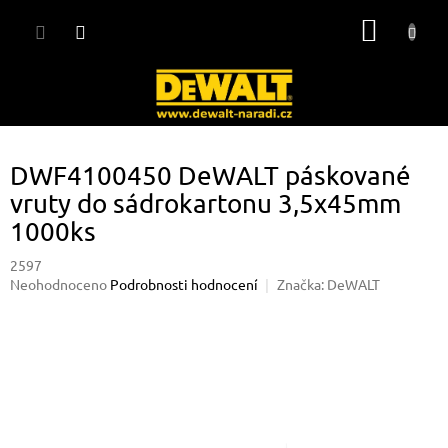
Přejít
NÁKUP
na
obsah
KOŠÍK
DWF4100450 DeWALT páskované
vruty do sádrokartonu 3,5x45mm
1000ks
2597
Průměrné
Neohodnoceno
Podrobnosti hodnocení
Značka:
DeWALT
hodnocení
produktu
je
0,0
z
5
hvězdiček.