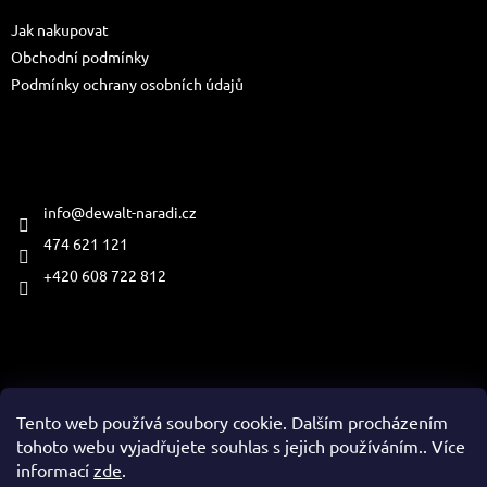
t
Jak nakupovat
í
Obchodní podmínky
Podmínky ochrany osobních údajů
Kontakt
info
@
dewalt-naradi.cz
474 621 121
+420 608 722 812
Přijímáme online platby
Tento web používá soubory cookie. Dalším procházením
tohoto webu vyjadřujete souhlas s jejich používáním.. Více
informací
zde
.