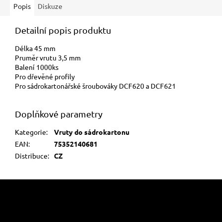
Popis
Diskuze
Detailní popis produktu
Délka 45 mm
Pruměr vrutu 3,5 mm
Balení 1000ks
Pro dřevěné profily
Pro sádrokartonářské šroubováky DCF620 a DCF621
Doplňkové parametry
Kategorie
:
Vruty do sádrokartonu
EAN
:
75352140681
Distribuce
:
CZ
Z
á
p
a
Informace pro vás