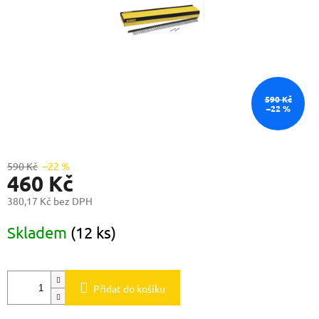
590 Kč
–22 %
590 Kč
–22 %
460 Kč
380,17 Kč bez DPH
Měrná
Skladem
(12 ks)
cena:
Přidat do košíku