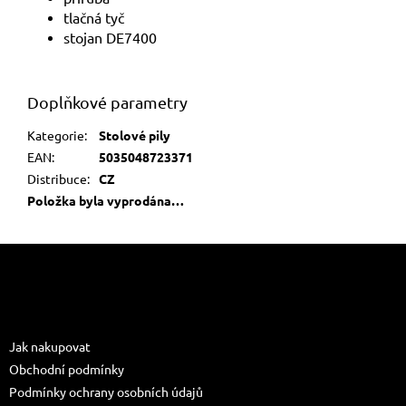
tlačná tyč
stojan DE7400
Doplňkové parametry
Kategorie
:
Stolové pily
EAN
:
5035048723371
Distribuce
:
CZ
Položka byla vyprodána…
Z
á
p
a
Informace pro vás
t
Jak nakupovat
í
Obchodní podmínky
Podmínky ochrany osobních údajů