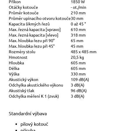
Příkon
1850 W
Otáčky kotouče
- ot./min
Průměr kotouče
210 mm
Průměr upínacího otvoru kotouče
30 mm
Kapacita šikmých řezů
0 až 45 °
Max. řezná kapacita [vpravo]
610 mm
Max. řezná kapacita [vlevo]
318 mm
Max. hloubka řezu při 90°
65 mm
Max. hloubka řezu při 45°
45 mm
Rozměry stolu
485 x 485 mm
Hmotnost
20,5 kg
Hloubka
605 mm
Délka
605 mm
Výška
330 mm
Akustický výkon
109 dB(A)
Odchylka akustického výkonu
3 dB(A)
Akustiský tlak
96 dB(A)
Odchylka měření K 1 (zvuk)
3 dB(A)
Standardní výbava
pilový kotouč
příruba