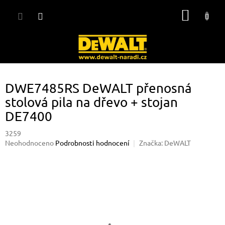
Přejít
NÁKUP
na
obsah
KOŠÍK
DWE7485RS DeWALT přenosná
stolová pila na dřevo + stojan
DE7400
3259
Průměrné
Neohodnoceno
Podrobnosti hodnocení
Značka:
DeWALT
hodnocení
produktu
je
0,0
z
5
hvězdiček.