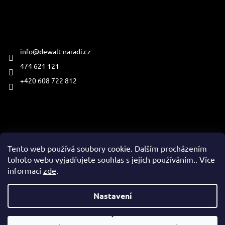
Kontakt
info
@
dewalt-naradi.cz
474 621 121
+420 608 722 812
Přijímáme online platby
Tento web používá soubory cookie. Dalším procházením
tohoto webu vyjadřujete souhlas s jejich používáním.. Více
informací
zde
.
Vytvořil Shoptet
Nastavení
Copyright 2026
www.dewalt-naradi.cz
. Všechna práva