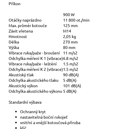
Příkon
900 W
Otáčky naprázdno
11 800 ot./min
Max. průměr kotouče
125 mm
Závit vřetena
M14
Hmotnost
2,05 kg
Délka
270 mm
Výška
80 mm
Vibrace ruka/paže - broušení
11 m/s2
Odchylka měření K 1 (vibrace)
6.8 m/s2
Vibrace ruka/paže - leštění
1.5 m/s2
Odchylka měření K 2 (vibrace)
1.5 m/s2
Akustiský tlak
90 dB(A)
Odchylka akustického tlaku
5 dB(A)
Akustický výkon
101 dB(A)
Odchylka akustického výkonu
5 dB(A)
Standardní výbava
Ochranný kryt
nastavitelná boční rukojeť
vnitřní a vnější kotoučová příruba
klíč