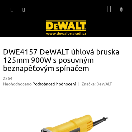
Přejít
NÁKUP
na
obsah
KOŠÍK
DWE4157 DeWALT úhlová bruska
125mm 900W s posuvným
beznapěťovým spínačem
2264
Průměrné
Neohodnoceno
Podrobnosti hodnocení
Značka:
DeWALT
hodnocení
produktu
je
0,0
z
5
hvězdiček.