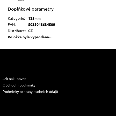
Doplňkové parametry
Kategorie
:
125mm
EAN
:
5035048634509
Distribuce
:
CZ
Položka byla vyprodána…
Z
á
p
a
Informace pro vás
t
Jak nakupovat
í
Obchodní podmínky
Podmínky ochrany osobních údajů
Kontakt