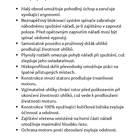
Malý obvod umožňuje pohodlný úchop a zaručuje
vynikající ergonomii.
Beznapěťový blokovací systém spínače zabraňuje
náhodnému spuštění nářadí, je-li zajištěno v zapnuté
poloze. Před opětovným zapnutím nářadí musí být
spínač vědomě vypnutý.
Samostatné pouzdro a pružinový držák uhlíků
prodlužují životnost uhlíků.
Plynulý rozběh omezuje pohyb nářadí při spuštění, což
zlepšuje jeho ovladatelnost.
Nízkoprofilová skříň převodovky umožňuje práci na
špatně přístupných místech.
Konstrukce vinutí statoru prodlužuje trvanlivost
motoru.
Vyjímatelné uhlíky chrání rotor před poškozením při
ukončení životnosti uhlíků, což vede k prodloužení
životnosti motoru.
Konstrukce 100% využívající kuličková ložiska zvyšuje
účinnost a odolnost.
Zajištění vřetena umístěné na horní části nářadí
umožňuje maximální hloubku řezu.
Ochrana motoru proti obroušení zvyšuje odolnost.