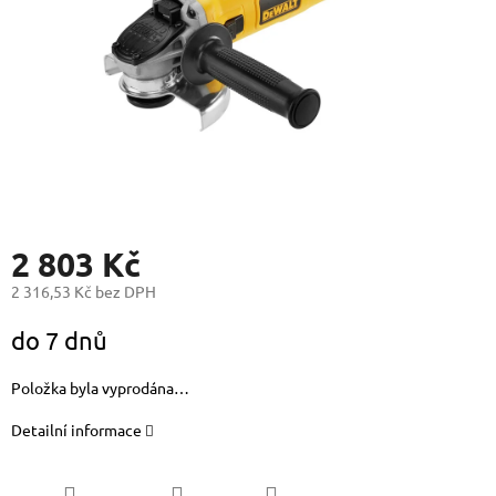
2 803 Kč
2 316,53 Kč bez DPH
Měrná
do 7 dnů
cena:
Položka byla vyprodána…
Detailní informace