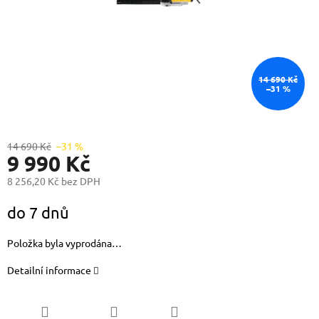
14 690 Kč
–31 %
14 690 Kč
–31 %
9 990 Kč
8 256,20 Kč bez DPH
Měrná
do 7 dnů
cena:
Položka byla vyprodána…
Detailní informace