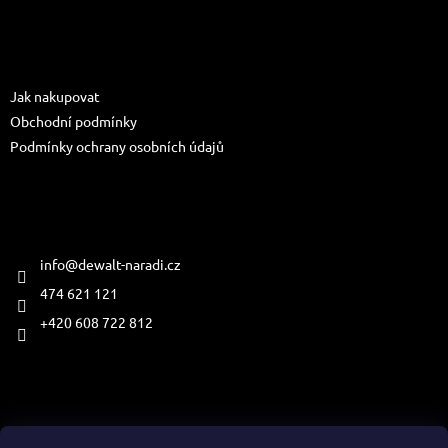
á
p
a
Informace pro vás
t
Jak nakupovat
í
Obchodní podmínky
Podmínky ochrany osobních údajů
Kontakt
info
@
dewalt-naradi.cz
474 621 121
+420 608 722 812
Přijímáme online platby