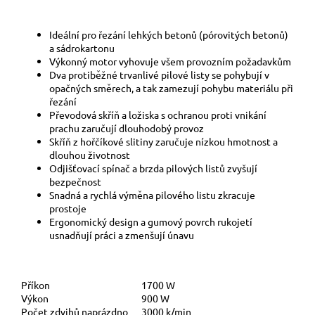
Ideální pro řezání lehkých betonů (pórovitých betonů)
a sádrokartonu
Výkonný motor vyhovuje všem provozním požadavkům
Dva protiběžné trvanlivé pilové listy se pohybují v
opačných směrech, a tak zamezují pohybu materiálu při
řezání
Převodová skříň a ložiska s ochranou proti vnikání
prachu zaručují dlouhodobý provoz
Skříň z hořčíkové slitiny zaručuje nízkou hmotnost a
dlouhou životnost
Odjišťovací spínač a brzda pilových listů zvyšují
bezpečnost
Snadná a rychlá výměna pilového listu zkracuje
prostoje
Ergonomický design a gumový povrch rukojetí
usnadňují práci a zmenšují únavu
Příkon
1700 W
Výkon
900 W
Počet zdvihů naprázdno
3000 k/min