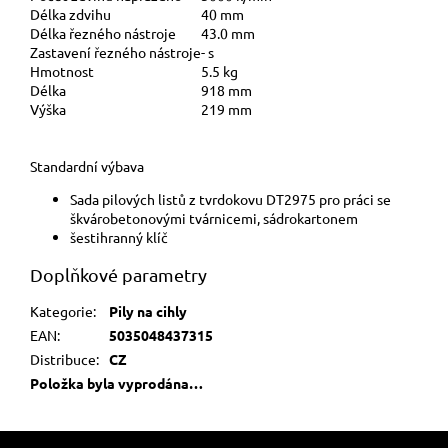
Délka zdvihu
40 mm
Délka řezného nástroje
43.0 mm
Zastavení řezného nástroje
- s
Hmotnost
5.5 kg
Délka
918 mm
Výška
219 mm
Standardní výbava
Sada pilových listů z tvrdokovu DT2975 pro práci se
škvárobetonovými tvárnicemi, sádrokartonem
šestihranný klíč
Doplňkové parametry
Kategorie
:
Pily na cihly
EAN
:
5035048437315
Distribuce
:
CZ
Položka byla vyprodána…
Z