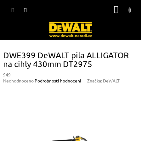
Přejít
NÁKUP
na
obsah
KOŠÍK
DWE399 DeWALT pila ALLIGATOR
na cihly 430mm DT2975
949
Průměrné
Neohodnoceno
Podrobnosti hodnocení
Značka:
DeWALT
hodnocení
produktu
je
0,0
z
5
hvězdiček.