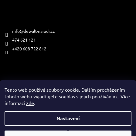
Kontakt
info
@
dewalt-naradi.cz
474 621 121
+420 608 722 812
Přijímáme online platby
Tento web používá soubory cookie. Dalším procházením
tohoto webu vyjadřujete souhlas s jejich používáním.. Více
informací
zde
.
Vytvořil Shoptet
Nastavení
Copyright 2026
www.dewalt-naradi.cz
. Všechna práva