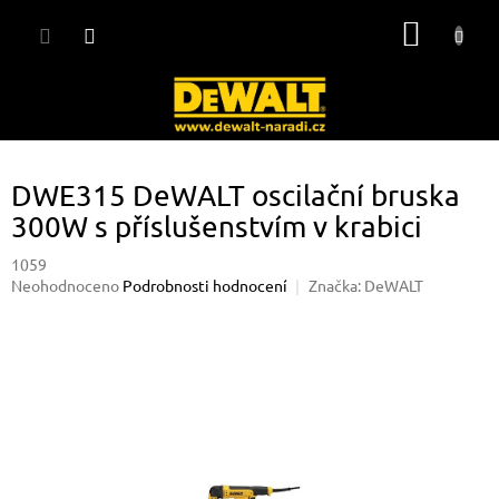
Přejít
NÁKUP
na
obsah
KOŠÍK
DWE315 DeWALT oscilační bruska
300W s příslušenstvím v krabici
1059
Průměrné
Neohodnoceno
Podrobnosti hodnocení
Značka:
DeWALT
hodnocení
produktu
je
0,0
z
5
hvězdiček.