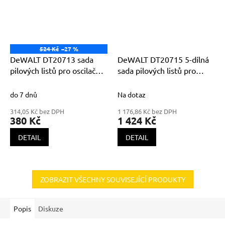
524 Kč
–27 %
DeWALT DT20713 sada
DeWALT DT20715 5-dílná
pilových listů pro oscilační
sada pilových listů pro
brusky 3ks (DT20701,
oscilační brusky
DT20704, DT20706)
do 7 dnů
Na dotaz
314,05 Kč bez DPH
1 176,86 Kč bez DPH
380 Kč
1 424 Kč
DETAIL
DETAIL
ZOBRAZIT VŠECHNY SOUVISEJÍCÍ PRODUKTY
Popis
Diskuze