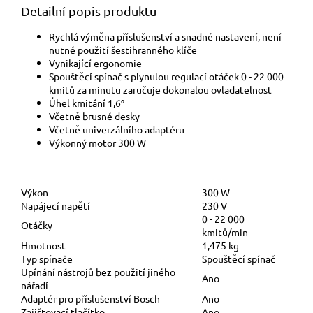
Detailní popis produktu
Rychlá výměna příslušenství a snadné nastavení, není
nutné použití šestihranného klíče
Vynikající ergonomie
Spouštěcí spínač s plynulou regulací otáček 0 - 22 000
kmitů za minutu zaručuje dokonalou ovladatelnost
Úhel kmitání 1,6⁰
Včetně brusné desky
Včetně univerzálního adaptéru
Výkonný motor 300 W
Výkon
300 W
Napájecí napětí
230 V
0 - 22 000
Otáčky
kmitů/min
Hmotnost
1,475 kg
Typ spínače
Spouštěcí spínač
Upínání nástrojů bez použití jiného
Ano
nářadí
Adaptér pro příslušenství Bosch
Ano
Zajištovací tlačítko
Ano