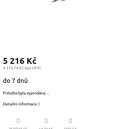
5 216 Kč
4 310,74 Kč bez DPH
Měrná
do 7 dnů
cena:
Položka byla vyprodána…
Detailní informace
ZEPTAT SE
HLÍDAT
SDÍLET