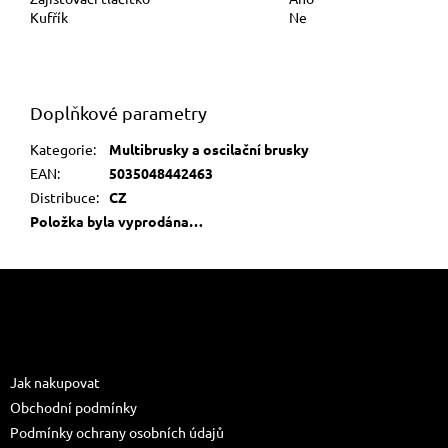
Kufřík
Ne
Doplňkové parametry
Kategorie
:
Multibrusky a oscilační brusky
EAN
:
5035048442463
Distribuce
:
CZ
Položka byla vyprodána…
Z
á
p
a
Informace pro vás
t
Jak nakupovat
í
Obchodní podmínky
Podmínky ochrany osobních údajů