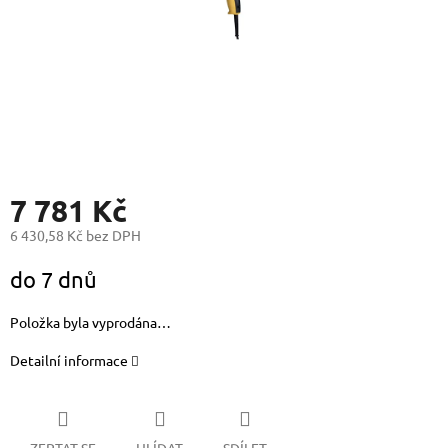
7 781 Kč
6 430,58 Kč bez DPH
Měrná
do 7 dnů
cena:
Položka byla vyprodána…
Detailní informace
ZEPTAT SE
HLÍDAT
SDÍLET