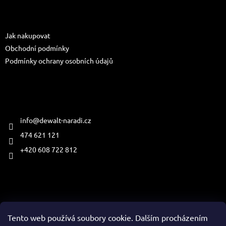
p
a
Informace pro vás
t
Jak nakupovat
í
Obchodní podmínky
Podmínky ochrany osobních údajů
Kontakt
info
@
dewalt-naradi.cz
474 621 121
+420 608 722 812
Přijímáme online platby
Tento web používá soubory cookie. Dalším procházením