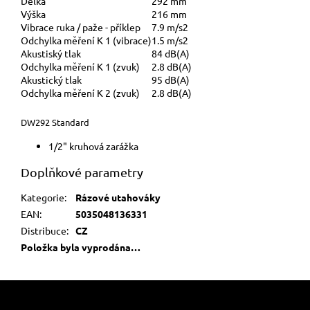
Délka
292 mm
Výška
216 mm
Vibrace ruka / paže - příklep
7.9 m/s2
Odchylka měření K 1 (vibrace)
1.5 m/s2
Akustiský tlak
84 dB(A)
Odchylka měření K 1 (zvuk)
2.8 dB(A)
Akustický tlak
95 dB(A)
Odchylka měření K 2 (zvuk)
2.8 dB(A)
DW292 Standard
1/2" kruhová zarážka
Doplňkové parametry
Kategorie
:
Rázové utahováky
EAN
:
5035048136331
Distribuce
:
CZ
Položka byla vyprodána…
Z
á