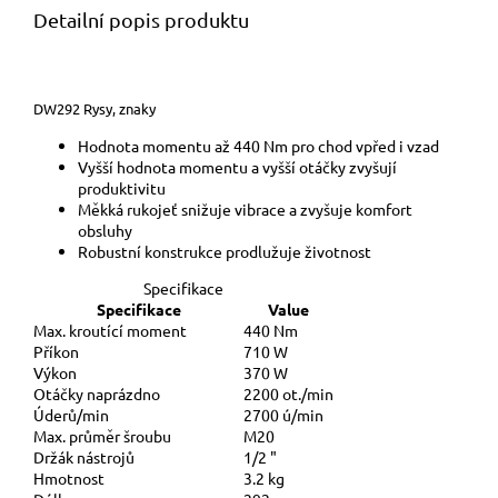
Detailní popis produktu
DW292 Rysy, znaky
Hodnota momentu až 440 Nm pro chod vpřed i vzad
Vyšší hodnota momentu a vyšší otáčky zvyšují
produktivitu
Měkká rukojeť snižuje vibrace a zvyšuje komfort
obsluhy
Robustní konstrukce prodlužuje životnost
Specifikace
Specifikace
Value
Max. kroutící moment
440 Nm
Příkon
710 W
Výkon
370 W
Otáčky naprázdno
2200 ot./min
Úderů/min
2700 ú/min
Max. průměr šroubu
M20
Držák nástrojů
1/2 "
Hmotnost
3.2 kg