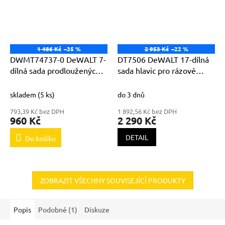
1 486 Kč
–35 %
2 953 Kč
–22 %
DWMT74737-0 DeWALT 7-
DT7506 DeWALT 17-dílná
dílná sada prodloužených
sada hlavic pro rázové
hlavic pro rázové
utahováky 6-27mm
utahováky 17-24mm
skladem
(5 ks)
do 3 dnů
793,39 Kč bez DPH
1 892,56 Kč bez DPH
960 Kč
2 290 Kč
DETAIL
Do košíku
ZOBRAZIT VŠECHNY SOUVISEJÍCÍ PRODUKTY
Popis
Podobné (1)
Diskuze