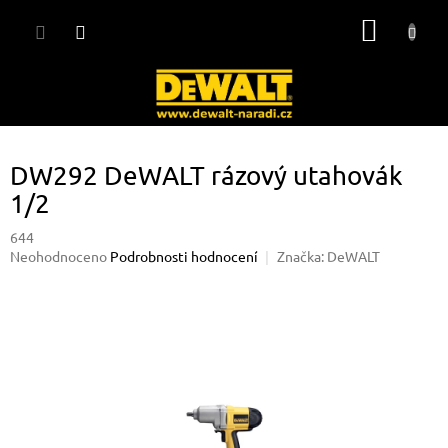
Přejít
NÁKUP
na
obsah
KOŠÍK
DW292 DeWALT rázový utahovák
1/2
644
Průměrné
Neohodnoceno
Podrobnosti hodnocení
Značka:
DeWALT
hodnocení
produktu
je
0,0
z
5
hvězdiček.