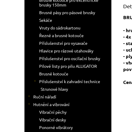
Brusné kotouče pro excentrické
brusky 150mm
Det
Brusné pásy pro pásové brusky
BRU
Sekáče
Vruty do sádrokartonu
- h
Řezné a brusné kotouče
- 4
- s
Příslušenství pro vysavače
- u
Hlavice pro rázové utahováky
- p
Příslušenství pro oscilační brusky
- v
Pilové listy pro pilu ALLIGATOR
pov
Brusné kotouče
Příslušenství k zahradní technice
Cen
Strunové hlavy
Ruční nářadí
Hutnění a vibrování
Vibrační pěchy
Vibrační desky
Ponorné vibrátory