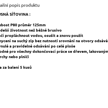
ailní popis produktu
SNÁ SÍŤOVINA :
rubost P80 průměr 125mm
x delší životnost než běžné brusivo
tačí propláchnout vodou, osušit a znovu použít
chycení na suchý zip bez nutnosti srovnání na otvory odsává
lynulé a pravidelné odsávání po celé ploše
hodné pro všechny dokončovací práce se dřevem, lakovaným
rchy nebo plniči
a za balení 5 kusů