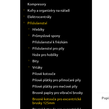
n
Kompresory
e
Kufry a organizéry na nářadí
l
Elektrocentrály
Příslušenství
Hřebíky
Průmyslové spony
Příslušenství k frézkám
Příslušenství pro pily
Nože pro hoblíky
Bity
Vrtáky
Pilové kotouče
Pilové plátky pro přímočaré pily
Pilové plátky pro mečové pily
Brusné papíry pro vibrační brusky
Popi
Brusné kotouče pro excentrické
brusky 125mm