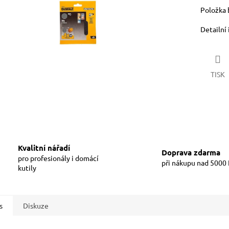
Položka 
Detailní
TISK
Kvalitní nářadí
Doprava zdarma
pro profesionály i domácí
při nákupu nad 5000
kutily
s
Diskuze