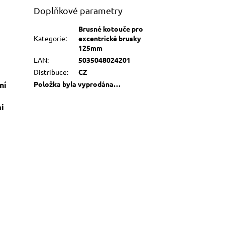
Doplňkové parametry
Brusné kotouče pro
Kategorie
:
excentrické brusky
125mm
EAN
:
5035048024201
Distribuce
:
CZ
ní
Položka byla vyprodána…
i