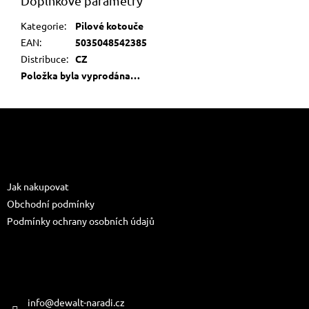
Doplňkové parametry
Kategorie
:
Pilové kotouče
EAN
:
5035048542385
Distribuce
:
CZ
Položka byla vyprodána…
Z
á
p
a
Informace pro vás
t
Jak nakupovat
í
Obchodní podmínky
Podmínky ochrany osobních údajů
Kontakt
info
@
dewalt-naradi.cz