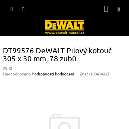
Přejít
NÁKUP
na
obsah
KOŠÍK
DT99576 DeWALT Pilový kotouč
305 x 30 mm, 78 zubů
2900
Průměrné
Neohodnoceno
Podrobnosti hodnocení
Značka:
DeWALT
hodnocení
produktu
je
0,0
z
5
hvězdiček.