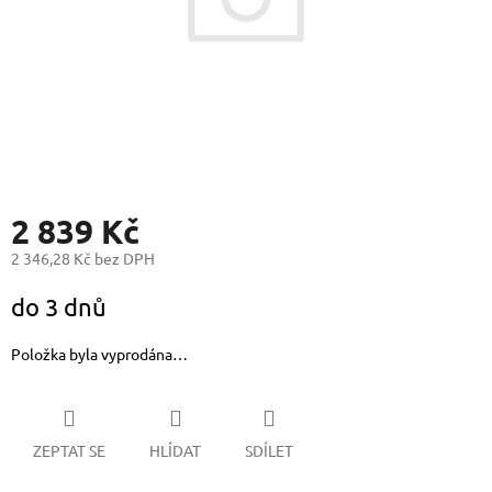
2 839 Kč
2 346,28 Kč bez DPH
Měrná
do 3 dnů
cena:
Položka byla vyprodána…
ZEPTAT SE
HLÍDAT
SDÍLET