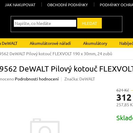
JAK NAKUPOVAT
OBCHODNÍ PODMÍNKY
PODMÍNKY OCHRA
HLEDAT
ka DeWALT
Akumulátorové nářadí
Akumulátory
Nabíje
562 DeWALT Pilový kotouč FLEXVOLT 190 x 30mm, 24 zubů
9562 DeWALT Pilový kotouč FLEXVOLT
né
noceno
Podrobnosti hodnocení
Značka:
DeWALT
ení
u
621 Kč
312
257,85 K
Měrná
Skla
ek.
cena: