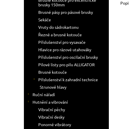
Brusné kotouče pro excentrické
Popi
brusky 150mm
Brusné pásy pro pásové brusky
Sekáče
Vruty do sádrokartonu
Řezné a brusné kotouče
Příslušenství pro vysavače
Hlavice pro rázové utahováky
Příslušenství pro oscilační brusky
Pilové listy pro pilu ALLIGATOR
Brusné kotouče
Příslušenství k zahradní technice
Strunové hlavy
Ruční nářadí
Hutnění a vibrování
Vibrační pěchy
Vibrační desky
Ponorné vibrátory