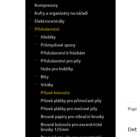
n
Kompresory
e
Kufry a organizéry na nářadí
l
Elektrocentrály
Příslušenství
Hřebíky
Průmyslové spony
Příslušenství k frézkám
Příslušenství pro pily
Nože pro hoblíky
Bity
Vrtáky
Pilové kotouče
Pilové plátky pro přímočaré pily
Pilové plátky pro mečové pily
Popi
Brusné papíry pro vibrační brusky
Brusné kotouče pro excentrické
Det
brusky 125mm