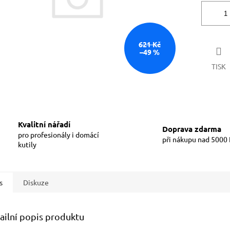
621 Kč
–49 %
TISK
Kvalitní nářadí
Doprava zdarma
pro profesionály i domácí
při nákupu nad 5000
kutily
s
Diskuze
ailní popis produktu