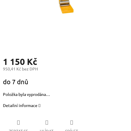
1 150 Kč
950,41 Kč bez DPH
Měrná
do 7 dnů
cena:
Položka byla vyprodána…
Detailní informace
ZEPTAT SE
HLÍDAT
SDÍLET