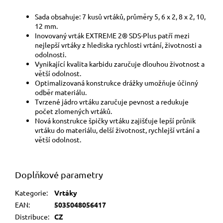
Sada obsahuje: 7 kusů vrtáků, průměry 5, 6 x 2, 8 x 2, 10,
12 mm.
Inovovaný vrták EXTREME 2® SDS-Plus patří mezi
nejlepší vrtáky z hlediska rychlosti vrtání, životnosti a
odolnosti.
Vynikající kvalita karbidu zaručuje dlouhou životnost a
větší odolnost.
Optimalizovaná konstrukce drážky umožňuje účinný
odběr materiálu.
Tvrzené jádro vrtáku zaručuje pevnost a redukuje
počet zlomených vrtáků.
Nová konstrukce špičky vrtáku zajišťuje lepší průnik
vrtáku do materiálu, delší životnost, rychlejší vrtání a
větší odolnost.
Doplňkové parametry
Kategorie
:
Vrtáky
EAN
:
5035048056417
Distribuce
:
CZ