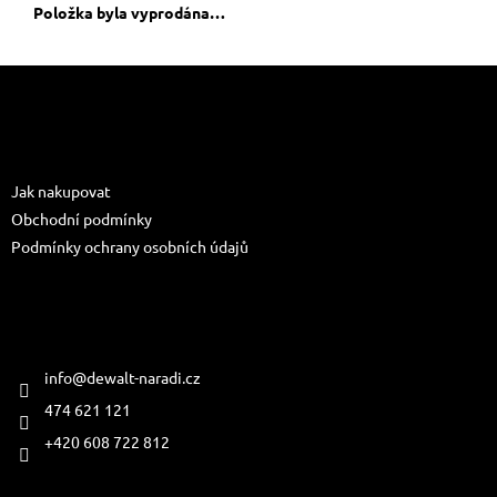
Položka byla vyprodána…
Z
á
p
a
Informace pro vás
t
Jak nakupovat
í
Obchodní podmínky
Podmínky ochrany osobních údajů
Kontakt
info
@
dewalt-naradi.cz
474 621 121
+420 608 722 812