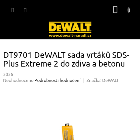
Přejít
NÁKUP
na
obsah
KOŠÍK
DT9701 DeWALT sada vrtáků SDS-
Plus Extreme 2 do zdiva a betonu
3036
Průměrné
Neohodnoceno
Podrobnosti hodnocení
Značka:
DeWALT
hodnocení
produktu
je
0,0
z
5
hvězdiček.