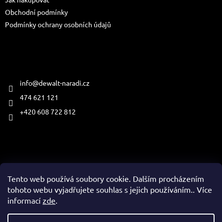
í
Obchodní podmínky
Podmínky ochrany osobních údajů
Kontakt
info
@
dewalt-naradi.cz
474 621 121
+420 608 722 812
Přijímáme online platby
Tento web používá soubory cookie. Dalším procházením
tohoto webu vyjadřujete souhlas s jejich používáním.. Více
informací
zde
.
Vytvořil Shoptet