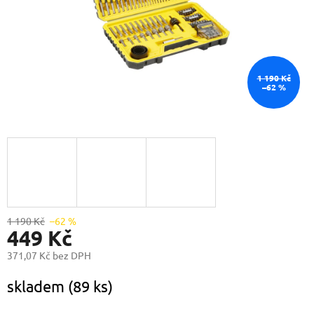
1 190 Kč
–62 %
1 190 Kč
–62 %
449 Kč
371,07 Kč bez DPH
Měrná
skladem
(89 ks)
cena: