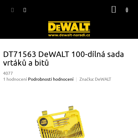
Přejít
NÁKUP
na
obsah
KOŠÍK
DT71563 DeWALT 100-dílná sada
vrtáků a bitů
4077
Průměrné
1 hodnocení
Podrobnosti hodnocení
Značka:
DeWALT
hodnocení
produktu
je
5,0
z
5
hvězdiček.