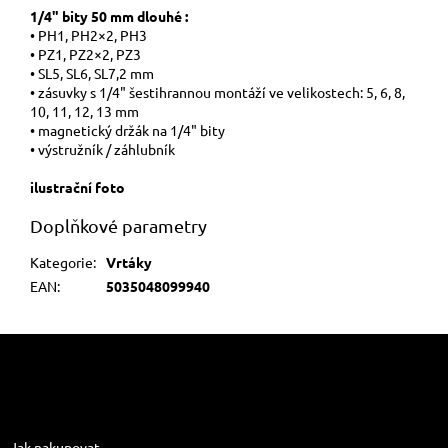
1/4" bity 50 mm dlouhé :
• PH1, PH2×2, PH3
• PZ1, PZ2×2, PZ3
• SL5, SL6, SL7,2 mm
• zásuvky s 1/4" šestihrannou montáží ve velikostech: 5, 6, 8,
10, 11, 12, 13 mm
• magnetický držák na 1/4" bity
• výstružník / záhlubník
ilustrační foto
Doplňkové parametry
Kategorie
:
Vrtáky
EAN
:
5035048099940
Z
á
p
a
Informace pro vás
t
Jak nakupovat