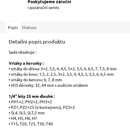
Poskytujeme záruční
i pozáruční servis
Popis
Diskuze
Detailní popis produktu
Sada obsahuje :
Vrtáky a korunky :
• vrtáky do dřeva: 3×2, 3,5, 4, 4,5, 5×2, 5,5, 6, 6,5, 7, 7,5, 8 mm
• vrtáky do kovu: 1,5, 2, 2,5, 3×2, 3,5, 4, 4,5, 5, 5,5, 6, 6,5 mm
• vrtáky do betonu: 6, 7, 8 mm
• HSS děrovky: 32, 44 mm s vodicím vrtákem
1/4" bity 25 mm dlouhé :
• PH1×2, PH2×2, PH3×2
• PZ1, PZ2×25 (v kontejneru), PZ3×2
• SL4, SL5, SL7,2 mm
• H4, H5, H6, H7
• T15, T20, T25, T30, T40