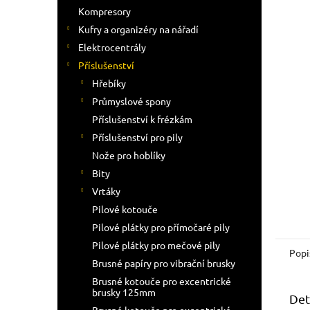
n
Kompresory
e
Kufry a organizéry na nářadí
l
Elektrocentrály
Příslušenství
Hřebíky
Průmyslové spony
Příslušenství k frézkám
Příslušenství pro pily
Nože pro hoblíky
Bity
Vrtáky
Pilové kotouče
Pilové plátky pro přímočaré pily
Pilové plátky pro mečové pily
Popi
Brusné papíry pro vibrační brusky
Brusné kotouče pro excentrické
brusky 125mm
Det