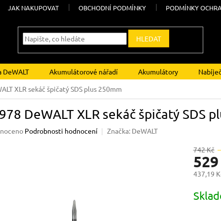
JAK NAKUPOVAT
OBCHODNÍ PODMÍNKY
PODMÍNKY OCHRA
HLEDAT
ka DeWALT
Akumulátorové nářadí
Akumulátory
Nabíje
LT XLR sekáč špičatý SDS plus 250mm
978 DeWALT XLR sekáč špičatý SDS p
né
noceno
Podrobnosti hodnocení
Značka:
DeWALT
ení
u
742 Kč
529
437,19 K
Měrná
Skla
ek.
cena: