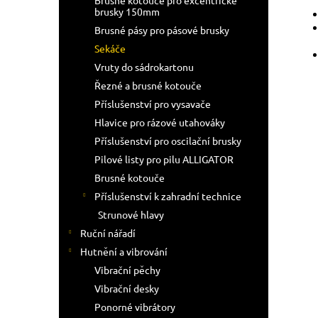
Brusné kotouče pro excentrické
brusky 150mm
Brusné pásy pro pásové brusky
Sekáče
Vruty do sádrokartonu
Řezné a brusné kotouče
Příslušenství pro vysavače
Hlavice pro rázové utahováky
Příslušenství pro oscilační brusky
Pilové listy pro pilu ALLIGATOR
Brusné kotouče
Příslušenství k zahradní technice
Strunové hlavy
Ruční nářadí
Hutnění a vibrování
Vibrační pěchy
Vibrační desky
Ponorné vibrátory