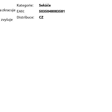
Kategorie
:
Sekáče
a zkracuje
EAN
:
5035048083581
Distribuce
:
CZ
 zvyšuje