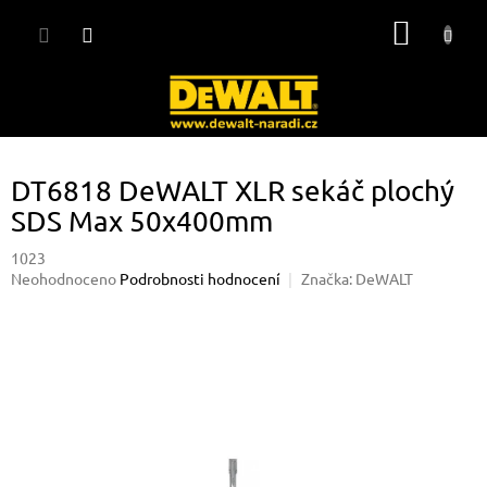
Přejít
NÁKUP
na
obsah
KOŠÍK
DT6818 DeWALT XLR sekáč plochý
SDS Max 50x400mm
1023
Průměrné
Neohodnoceno
Podrobnosti hodnocení
Značka:
DeWALT
hodnocení
produktu
je
0,0
z
5
hvězdiček.