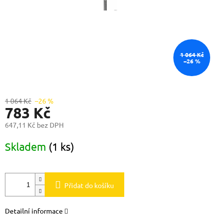
1 064 Kč
–26 %
1 064 Kč
–26 %
783 Kč
647,11 Kč bez DPH
Měrná
Skladem
(1 ks)
cena:
Přidat do košíku
Detailní informace