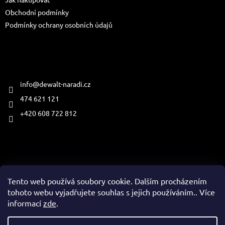
í
Obchodní podmínky
Podmínky ochrany osobních údajů
Kontakt
info
@
dewalt-naradi.cz
474 621 121
+420 608 722 812
Přijímáme online platby
Tento web používá soubory cookie. Dalším procházením
tohoto webu vyjadřujete souhlas s jejich používáním.. Více
informací
zde
.
Vytvořil Shoptet