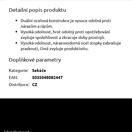
Detailní popis produktu
Duální ocelová konstrukce je vysoce odolná proti
nárazům a rázům.
Vysoká odolnost, hrot odolný proti opotřebování
zvyšuje spolehlivost a zkracuje doby prostojů.
Vysoká odolnost, nárazuvzdorná ocel stopky zabraňuje
prasknutí, čímž zvyšuje produktivitu.
Doplňkové parametry
Kategorie
:
Sekáče
EAN
:
5035048082447
Distribuce
:
CZ
Z
á
p
a
Informace pro vás
t
Jak nakupovat