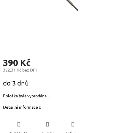
390 Kč
322,31 Kč bez DPH
Měrná
do 3 dnů
cena:
Položka byla vyprodána…
Detailní informace
ZEPTAT SE
HLÍDAT
SDÍLET