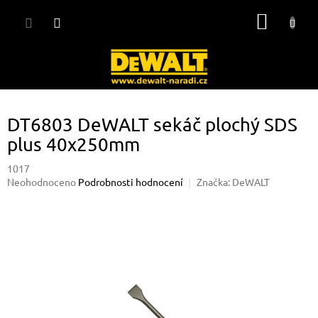
Přejít
NÁKUP
na
obsah
KOŠÍK
DT6803 DeWALT sekáč plochý SDS
plus 40x250mm
1017
Průměrné
Neohodnoceno
Podrobnosti hodnocení
Značka:
DeWALT
hodnocení
produktu
je
0,0
z
5
hvězdiček.