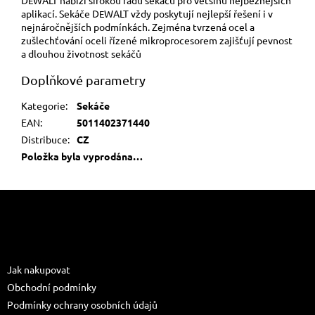
E
aplikací. Sekáče D
WALT vždy poskytují nejlepší řešení i v
E
nejnáročnějších podmínkách. Zejména tvrzená ocel a
zušlechťování oceli řízené mikroprocesorem zajišťují pevnost
a dlouhou životnost sekáčů
Doplňkové parametry
Kategorie
:
Sekáče
EAN
:
5011402371440
Distribuce
:
CZ
Položka byla vyprodána…
Z
á
p
a
Informace pro vás
t
Jak nakupovat
í
Obchodní podmínky
Podmínky ochrany osobních údajů