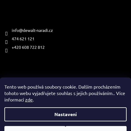
Kontakt
info
@
dewalt-naradi.cz
474 621 121
+420 608 722 812
Přijímáme online platby
Tento web používá soubory cookie. Dalším procházením
tohoto webu vyjadřujete souhlas s jejich používáním.. Více
informací
zde
.
Vytvořil Shoptet
Nastavení
Copyright 2026
www.dewalt-naradi.cz
. Všechna práva