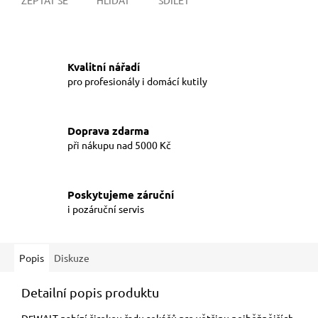
Kvalitní nářadí
pro profesionály i domácí kutily
Doprava zdarma
při nákupu nad 5000 Kč
Poskytujeme záruční
i pozáruční servis
Popis
Diskuze
Detailní popis produktu
D
WALT nabízí širokou řadu sekáčů pro většinu nejběžnějších