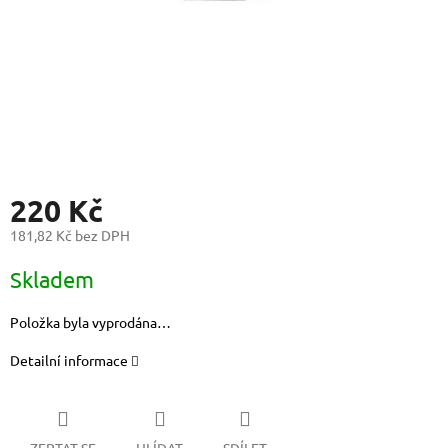
220 Kč
181,82 Kč bez DPH
Měrná
Skladem
cena:
Položka byla vyprodána…
Detailní informace
ZEPTAT SE
HLÍDAT
SDÍLET