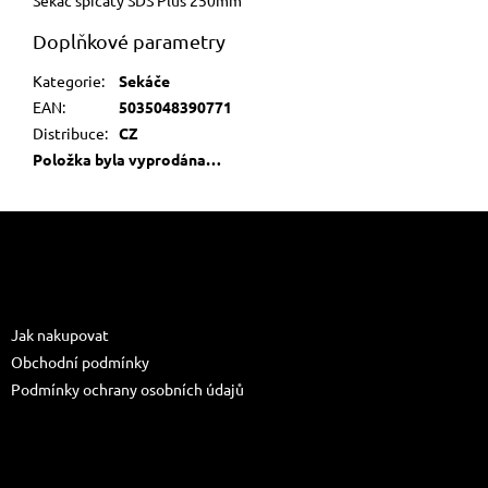
Doplňkové parametry
Kategorie
:
Sekáče
EAN
:
5035048390771
Distribuce
:
CZ
Položka byla vyprodána…
Z
á
p
a
Informace pro vás
t
Jak nakupovat
í
Obchodní podmínky
Podmínky ochrany osobních údajů
Kontakt