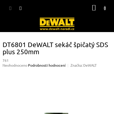
Přejít
NÁKUP
na
obsah
KOŠÍK
DT6801 DeWALT sekáč špičatý SDS
plus 250mm
761
Průměrné
Neohodnoceno
Podrobnosti hodnocení
Značka:
DeWALT
hodnocení
produktu
je
0,0
z
5
hvězdiček.