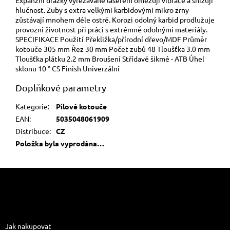
hlučnost. Zuby s extra velkými karbidovými mikro zrny
zůstávají mnohem déle ostré. Korozi odolný karbid prodlužuje
provozní životnost při práci s extrémně odolnými materiály.
SPECIFIKACE Použití Překližka/přírodní dřevo/MDF Průměr
kotouče 305 mm Řez 30 mm Počet zubů 48 Tloušťka 3.0 mm
Tloušťka plátku 2.2 mm Broušení Střídavé šikmé - ATB Úhel
sklonu 10 ° CS Finish Univerzální
Doplňkové parametry
Kategorie
:
Pilové kotouče
EAN
:
5035048061909
Distribuce
:
CZ
Položka byla vyprodána…
Z
á
p
a
Informace pro vás
t
Jak nakupovat
í