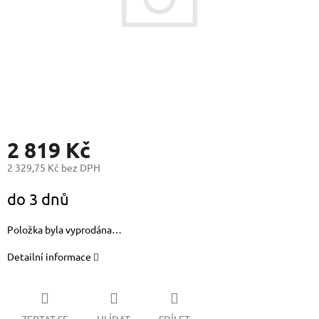
2 819 Kč
2 329,75 Kč bez DPH
Měrná
do 3 dnů
cena:
Položka byla vyprodána…
Detailní informace
ZEPTAT SE
HLÍDAT
SDÍLET