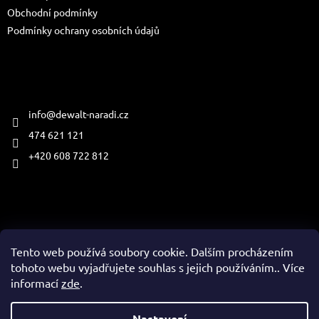
Obchodní podmínky
Podmínky ochrany osobních údajů
Kontakt
info
@
dewalt-naradi.cz
474 621 121
+420 608 722 812
Přijímáme online platby
Tento web používá soubory cookie. Dalším procházením
tohoto webu vyjadřujete souhlas s jejich používáním.. Více
informací
zde
.
Vytvořil Shoptet
Nastavení