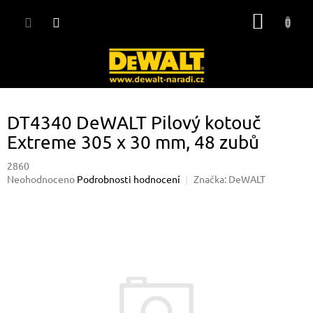
Přejít
NÁKUP
na
obsah
KOŠÍK
DT4340 DeWALT Pilový kotouč
Extreme 305 x 30 mm, 48 zubů
2860
Průměrné
Neohodnoceno
Podrobnosti hodnocení
Značka:
DeWALT
hodnocení
produktu
je
0,0
z
5
hvězdiček.