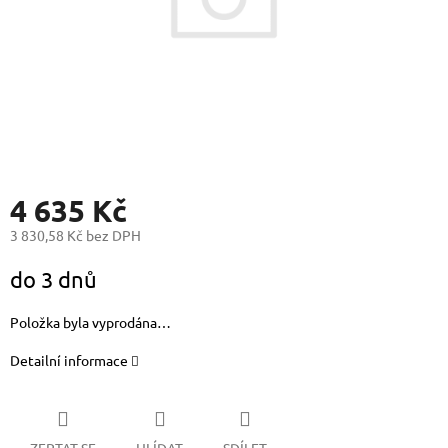
4 635 Kč
3 830,58 Kč bez DPH
Měrná
do 3 dnů
cena:
Položka byla vyprodána…
Detailní informace
ZEPTAT SE
HLÍDAT
SDÍLET