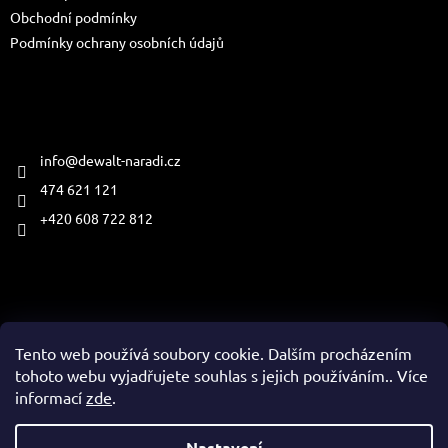
Obchodní podmínky
Podmínky ochrany osobních údajů
Kontakt
info
@
dewalt-naradi.cz
474 621 121
+420 608 722 812
Přijímáme online platby
Tento web používá soubory cookie. Dalším procházením
tohoto webu vyjadřujete souhlas s jejich používáním.. Více
informací
zde
.
Vytvořil Shoptet
Nastavení