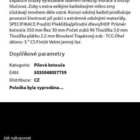
hlučnost. Zuby s extra velkými karbidovými mikro zrny
zůstávají mnohem déle ostré. Korozi odolný karbid prodlužuje
provozní životnost při práci s extrémně odolnými materiály.
SPECIFIKACE Použití Překližka/přírodní dřevo/MDF Průměr
kotouče 350 mm Řez 30 mm Počet zubů 96 Tloušťka 3.0 mm
Tloušťka plátku 2.2 mm Broušení Trapézový zub - TCG Úhel
sklonu -5 ° CS Finish Velmi jemný řez
Doplňkové parametry
Kategorie
:
Pilové kotouče
EAN
:
5035048057759
Distribuce
:
CZ
Položka byla vyprodána…
Z
á
p
a
Informace pro vás
t
Jak nakupovat
í