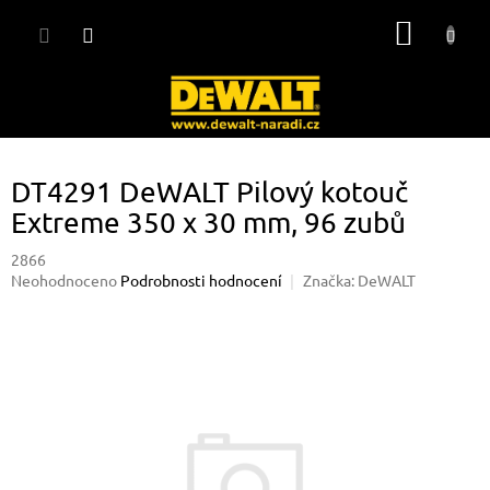
Přejít
NÁKUP
na
obsah
KOŠÍK
DT4291 DeWALT Pilový kotouč
Extreme 350 x 30 mm, 96 zubů
2866
Průměrné
Neohodnoceno
Podrobnosti hodnocení
Značka:
DeWALT
hodnocení
produktu
je
0,0
z
5
hvězdiček.