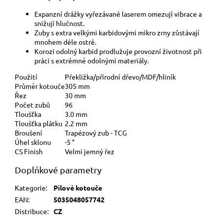
Expanzní drážky vyřezávané laserem omezují vibrace a
snižují hlučnost.
Zuby s extra velkými karbidovými mikro zrny zůstávají
mnohem déle ostré.
Korozi odolný karbid prodlužuje provozní životnost při
práci s extrémně odolnými materiály.
Použití
Překližka/přírodní dřevo/MDF/hliník
Průměr kotouče
305 mm
Řez
30 mm
Počet zubů
96
Tloušťka
3.0 mm
Tloušťka plátku
2.2 mm
Broušení
Trapézový zub - TCG
Úhel sklonu
-5 °
CS Finish
Velmi jemný řez
Doplňkové parametry
Kategorie
:
Pilové kotouče
EAN
:
5035048057742
Distribuce
:
CZ