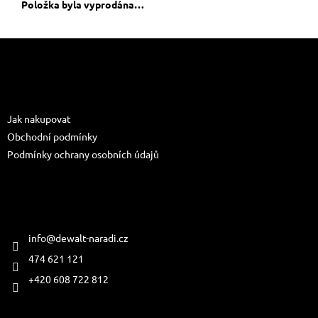
Položka byla vyprodána…
Z
á
p
a
Informace pro vás
t
Jak nakupovat
í
Obchodní podmínky
Podmínky ochrany osobních údajů
Kontakt
info
@
dewalt-naradi.cz
474 621 121
+420 608 722 812