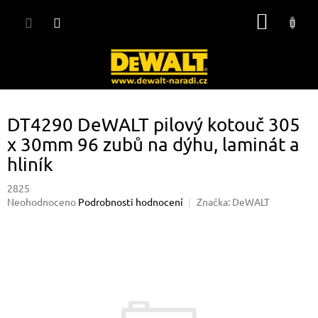
Přejít
NÁKUP
na
obsah
KOŠÍK
DT4290 DeWALT pilový kotouč 305
x 30mm 96 zubů na dýhu, laminát a
hliník
2825
Průměrné
Neohodnoceno
Podrobnosti hodnocení
Značka:
DeWALT
hodnocení
produktu
je
0,0
z
5
hvězdiček.