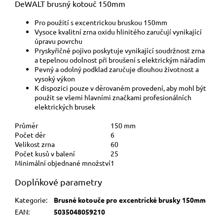
DeWALT brusný kotouč 150mm
Pro použití s excentrickou bruskou 150mm
Vysoce kvalitní zrna oxidu hlinitého zaručují vynikající
úpravu povrchu
Pryskyřičné pojivo poskytuje vynikající soudržnost zrna
a tepelnou odolnost při broušení s elektrickým nářadím
Pevný a odolný podklad zaručuje dlouhou životnost a
vysoký výkon
K dispozici pouze v děrovaném provedení, aby mohl být
použit se všemi hlavními značkami profesionálních
elektrických brusek
Průměr
150 mm
Počet děr
6
Velikost zrna
60
Počet kusů v balení
25
Minimální objednané množství
1
Doplňkové parametry
Kategorie
:
Brusné kotouče pro excentrické brusky 150mm
EAN
:
5035048059210