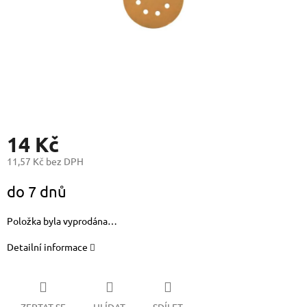
14 Kč
11,57 Kč bez DPH
Měrná
do 7 dnů
cena:
Položka byla vyprodána…
Detailní informace
ZEPTAT SE
HLÍDAT
SDÍLET