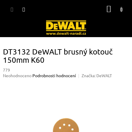
Přejít
NÁKUP
na
obsah
KOŠÍK
DT3132 DeWALT brusný kotouč
150mm K60
779
Průměrné
Neohodnoceno
Podrobnosti hodnocení
Značka:
DeWALT
hodnocení
produktu
je
0,0
z
5
hvězdiček.