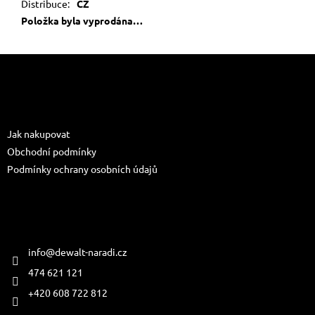
Distribuce
:
CZ
Položka byla vyprodána…
Z
á
p
a
Informace pro vás
t
Jak nakupovat
í
Obchodní podmínky
Podmínky ochrany osobních údajů
Kontakt
info
@
dewalt-naradi.cz
474 621 121
+420 608 722 812